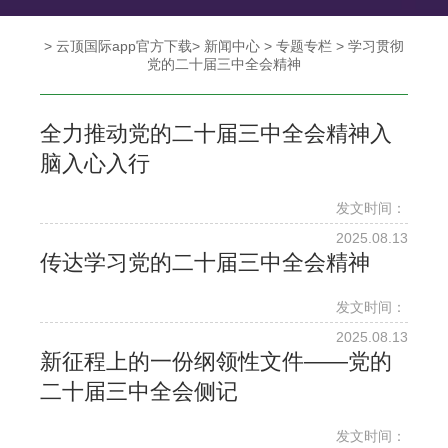
>
云顶国际app官方下载
> 新闻中心 > 专题专栏 > 学习贯彻
党的二十届三中全会精神
全力推动党的二十届三中全会精神入
脑入心入行
发文时间：
2025.08.13
传达学习党的二十届三中全会精神
发文时间：
2025.08.13
新征程上的一份纲领性文件——党的
二十届三中全会侧记
发文时间：