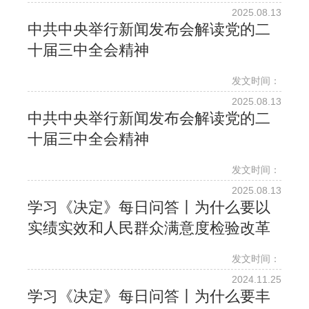
2025.08.13
中共中央举行新闻发布会解读党的二
十届三中全会精神
发文时间：
2025.08.13
中共中央举行新闻发布会解读党的二
十届三中全会精神
发文时间：
2025.08.13
学习《决定》每日问答丨为什么要以
实绩实效和人民群众满意度检验改革
发文时间：
2024.11.25
学习《决定》每日问答丨为什么要丰