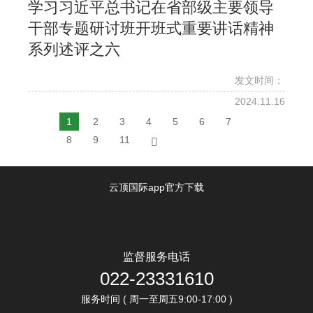
学习习近平总书记在省部级主要领导
干部专题研讨班开班式重要讲话精神
系列述评之六
发文时间：
2024.11.16
1
2
3
4
5
6
7
8
9
11
云顶国际app官方下载
监督服务电话
022-23331610
服务时间 ( 周一至周五9:00-17:00 )