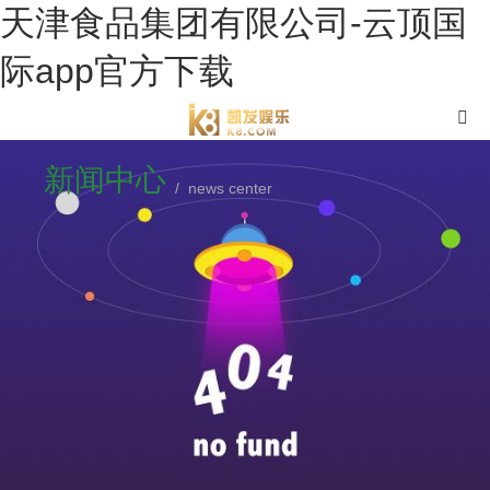
天津食品集团有限公司-云顶国
际app官方下载
新闻中心
/ news center