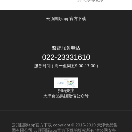
云顶国际app官方下载
监督服务电话
022-23331610
服务时间 ( 周一至周五9:00-17:00 )
扫码关注
天津食品集团微信公众号
云顶国际app官方下载 copyright © 2015-2019 天津食品集
团有限公司 云顶国际app官方下载的版权所有 津公网安备