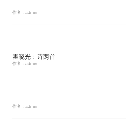
作者：admin
霍晓光：诗两首
作者：admin
作者：admin