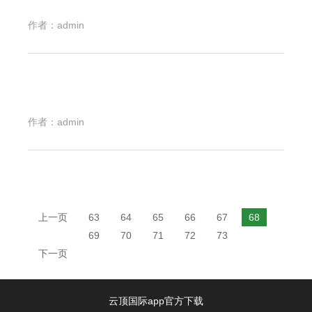
作者：admin
作者：admin
上一页
63
64
65
66
67
68
69
70
71
72
73
下一页
云顶国际app官方下载