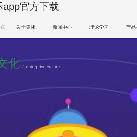
app官方下载
p官
关于集团
新闻中心
理论学习
产品
文化
/ enterprise culture