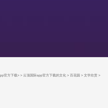
pp官方下载
> >
云顶国际app官方下载的文化
>
百花园
>
文学欣赏
>