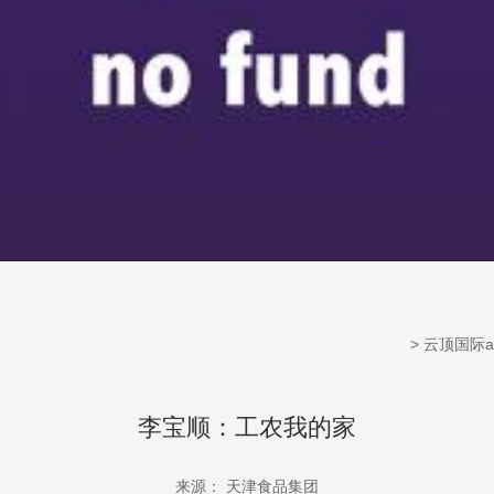
>
云顶国际a
李宝顺：工农我的家
来源： 天津食品集团