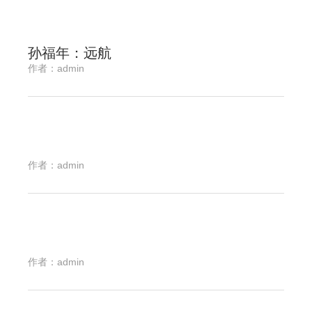
孙福年：远航
作者：admin
作者：admin
作者：admin