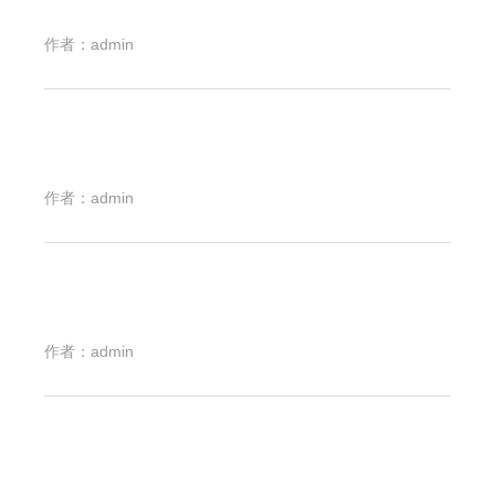
作者：admin
作者：admin
作者：admin