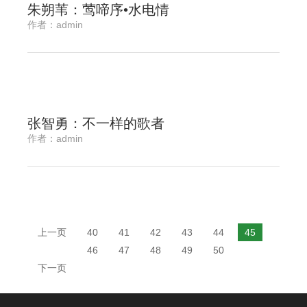
朱朔苇：莺啼序•水电情
作者：admin
张智勇：不一样的歌者
作者：admin
上一页
40
41
42
43
44
45
46
47
48
49
50
下一页