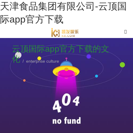
天津食品集团有限公司-云顶国
际app官方下载
云顶国际app官方下载的文
化
/ enterprise culture