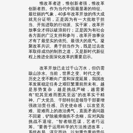
惟改革者进，惟创新者强，惟改革
创新者胜。作为当代中国最显著的特征、
最壮丽的气象，40多年改革开放的伟大成
就充分证明，正是因为有一大批敢于担
当、开拓进取的行动派、实干家，改革开
放事业才得以破浪前行；正是因为有社会
各方面的广泛支持和参与，改革开放事业
才有了最坚实的依托、最强大的底气。凝
聚改革共识、勇于担当作为，既是过去改
革取得成功的制胜之道，又是新时代新征
程上推进全面深化改革的重要启示。
改革开放已走过千山万水，但仍需
跋山涉水。当前，世界之变、时代之变、
历史之变不断向广度和深度延展，我国改
革发展稳定任务之艰巨繁重前所未有。越
是形势复杂，越是挑战严峻，越需要
有“犯其至难而图其至远”的改革实干精
神。广大党员、干部特别是领导干部要增
强政治责任感、历史使命感，以攻坚克
难、迎难而上的政治勇气，直面矛盾问题
不回避，铲除顽瘴痼疾不含糊，应对风险
挑战不退缩。“智者细思谋，艺者巧运
筹。”要善于运用科学的方法推进改革，
系统布局、谋定而动，以知重负重的责任