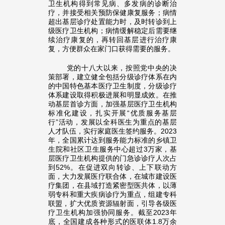
卫生机构得到常见病、多发病的诊断治
疗，并接受相关预防保健康复服务；病情
超出基层诊疗处置能力时，及时转诊到上
级医疗卫生机构；病情缓解稳定后需要继
续治疗康复的，再转回基层进行治疗康
复，方便群众在家门口获得需要的服务。
党的十八大以来，按照党中央的决
策部署，建立健全包括分级诊疗体系在内
的中国特色基本医疗卫生制度，分级诊疗
体系建设取得积极进展和明显成效。在推
动基层首诊方面，加强基层医疗卫生机构
标准化建设，扎实开展“优质服务基层
行”活动，发展以全科医生为重点的基层
人才队伍，实行家庭医生签约服务。2023
年，全国累计达到服务能力标准的乡镇卫
生院和社区卫生服务中心超过3万家，基
层医疗卫生机构提供的门急诊诊疗人次占
到52%。在促进双向转诊、上下联动方
面，大力发展医疗联合体，在城市建设医
疗集团，在县域打造紧密型医共体，以薄
弱专科和重大疾病诊疗为重点，组建专科
联盟，扩大优质资源辐射面，引导各级医
疗卫生机构加强协同服务。截至2023年
底，全国建成各种形式的医联体1.8万余