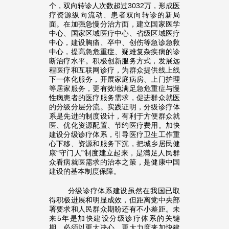
个，双向转诊人次数超过3032万，形成医
疗资源纵向流动、患者双向转诊的新局
面。在加强急慢分治方面，建立国家医学
中心、国家区域医疗中心、省级区域医疗
中心，建设胸痛、卒中、创伤等急诊急救
中心，提高急危重症、疑难复杂疾病的诊
断治疗水平。积极创新服务方式，发展远
程医疗和互联网诊疗，为群众提供线上线
下一体化服务，开展家庭病房、上门护理
等居家服务，更有效地满足急危重症与慢
性病患者的医疗服务需求，促进群众就医
的分级分层分流。实践证明，分级诊疗体
系是先进的制度设计，有利于方便群众就
医、优化资源配置、节约医疗费用。加快
建设分级诊疗体系，引导医疗卫生工作重
心下移、资源和服务下沉，把城乡居民健
康“守门人”制度建立起来，是满足人民群
众看病就医需求的治本之策，是健康中国
建设的基本制度保障。
分级诊疗体系建设虽然在我国已取
得积极进展和明显成效，但距离党中央部
署要求和人民群众期盼还有不小差距。未
来5年是加快建设分级诊疗体系的关键
期，必须以更大决心、更大力度来加快建