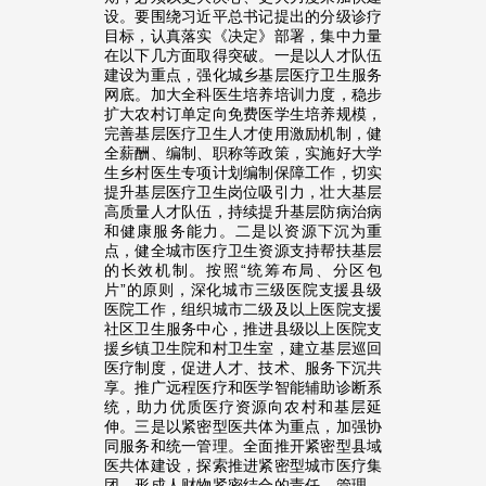
设。要围绕习近平总书记提出的分级诊疗
目标，认真落实《决定》部署，集中力量
在以下几方面取得突破。一是以人才队伍
建设为重点，强化城乡基层医疗卫生服务
网底。加大全科医生培养培训力度，稳步
扩大农村订单定向免费医学生培养规模，
完善基层医疗卫生人才使用激励机制，健
全薪酬、编制、职称等政策，实施好大学
生乡村医生专项计划编制保障工作，切实
提升基层医疗卫生岗位吸引力，壮大基层
高质量人才队伍，持续提升基层防病治病
和健康服务能力。二是以资源下沉为重
点，健全城市医疗卫生资源支持帮扶基层
的长效机制。按照“统筹布局、分区包
片”的原则，深化城市三级医院支援县级
医院工作，组织城市二级及以上医院支援
社区卫生服务中心，推进县级以上医院支
援乡镇卫生院和村卫生室，建立基层巡回
医疗制度，促进人才、技术、服务下沉共
享。推广远程医疗和医学智能辅助诊断系
统，助力优质医疗资源向农村和基层延
伸。三是以紧密型医共体为重点，加强协
同服务和统一管理。全面推开紧密型县域
医共体建设，探索推进紧密型城市医疗集
团，形成人财物紧密结合的责任、管理、