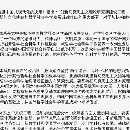
推进中国式现代化的决定》指出：“创新马克思主义理论研究和建设工程
成新的文化使命和哲学社会科学发展规律作出的重大部署，对于加快构建
体系是党中央赋予中国哲学社会科学新的历史使命。哲学社会科学是人们
了一个民族的思维能力、精神品格、文明素质，体现一个国家的综合国力
持召开哲学社会科学工作座谈会，就哲学社会科学工作发表一系列重要讲
提出“构建中国哲学社会科学自主知识体系”，这是党中央赋予中国哲学
国自己的知识体系建构起来，把中国特色哲学社会科学的学科体系、学术
体系具有很强的政治性，必须始终坚持“两个结合”。以什么样的思想为
区别于其他哲学社会科学的根本标志。要旗帜鲜明坚持马克思主义指导地
哲学社会科学始终沿着正确方向繁荣发展。要坚持把马克思主义基本原理
从中国之路、中国之治中探寻中国之理，努力揭示我国社会发展、人类社
基础。要坚持把马克思主义基本原理同中华优秀传统文化相结合，挖掘和
新性发展中构建自主知识体系。构建中国哲学社会科学自主知识体系并不
华的基础上，从国外哲学社会科学有益成果中寻求借鉴。
体系是个系统工程，必须加强顶层设计，统筹各方面力量协同推进。要实
语体系建设和创新。创新马克思主义理论研究和建设工程，不断巩固马克
科优势突出、新兴学科和交叉学科创新发展、冷门学科代有传承、基础研
体系、学术研究组织体系、学术平台支撑体系、学术评价考核体系等，要