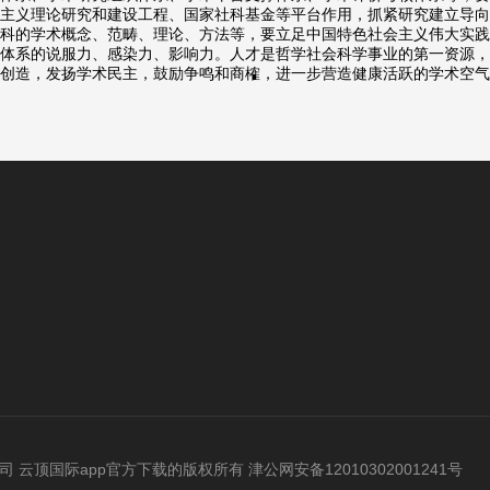
主义理论研究和建设工程、国家社科基金等平台作用，抓紧研究建立导向
科的学术概念、范畴、理论、方法等，要立足中国特色社会主义伟大实践
体系的说服力、感染力、影响力。人才是哲学社会科学事业的第一资源，
创造，发扬学术民主，鼓励争鸣和商榷，进一步营造健康活跃的学术空气
有限公司 云顶国际app官方下载的版权所有 津公网安备12010302001241号