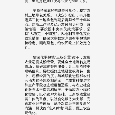
度。重点是把握好变与不变的辩证关系。
要坚持家庭经营基础性地位，稳定农
村土地承包关系。《决定》提出，有序推
进第二轮土地承包到期后再延长三十年试
点。这项工作涉及亿万农民切身利益，政
策性强，要按照中央有关政策要求，坚
持“大稳定、小调整”，因地制宜细化实化
政策措施，确保大多数农户原有承包地保
持稳定、顺利延包，给农民吃上长效定心
丸。
要深化承包地“三权分置”改革，发展
农业适度规模经营。要健全土地流转交易
市场，搞好流转管理服务，让土地流转更
顺畅便利。要把握好土地经营权流转、集
中、规模经营的度，与城镇化进程和农村
劳动力转移规模相适应，与农业科技进步
和生产手段改进程度相适应，与农业社会
化服务水平提高相适应。要适应农业现代
化需要，以小农户为基础、以新型农业经
营主体为重点、以社会化服务为支撑，完
善农业经营体系，赋予双层经营体制新的
内涵，解决好“谁来种地”问题，促进农业
现代化。