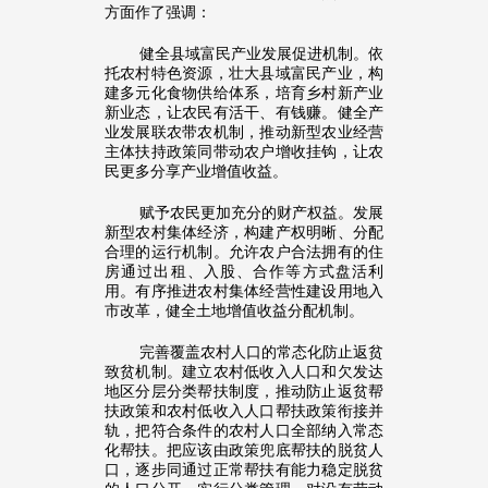
方面作了强调：
健全县域富民产业发展促进机制。依
托农村特色资源，壮大县域富民产业，构
建多元化食物供给体系，培育乡村新产业
新业态，让农民有活干、有钱赚。健全产
业发展联农带农机制，推动新型农业经营
主体扶持政策同带动农户增收挂钩，让农
民更多分享产业增值收益。
赋予农民更加充分的财产权益。发展
新型农村集体经济，构建产权明晰、分配
合理的运行机制。允许农户合法拥有的住
房通过出租、入股、合作等方式盘活利
用。有序推进农村集体经营性建设用地入
市改革，健全土地增值收益分配机制。
完善覆盖农村人口的常态化防止返贫
致贫机制。建立农村低收入人口和欠发达
地区分层分类帮扶制度，推动防止返贫帮
扶政策和农村低收入人口帮扶政策衔接并
轨，把符合条件的农村人口全部纳入常态
化帮扶。把应该由政策兜底帮扶的脱贫人
口，逐步同通过正常帮扶有能力稳定脱贫