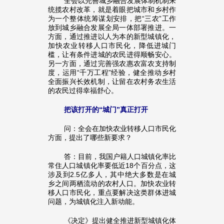
全会以完善城乡融合发展体制机制来
统揽农村改革，就是着眼把城市和乡村作
为一个整体统筹谋划安排，把“三农”工作
放到城乡融合发展全局一体部署推进。一
方面，通过推进以人为本的新型城镇化，
加快农业转移人口市民化，降低进城门
槛，让有条件进城的农民进得顺畅安心。
另一方面，通过完善强农惠农富农支持制
度，运用“千万工程”经验，健全推动乡村
全面振兴长效机制，让留在农村务农生活
的农民过得幸福舒心。
把该打开的“城门”真正打开
问：全会在加快农业转移人口市民化
方面，提出了哪些新要求？
答：目前，我国户籍人口城镇化率比
常住人口城镇化率要低近18个百分点，这
涉及到2.5亿多人，其中绝大多数是在城
乡之间两栖流动的农村人口。加快农业转
移人口市民化，重点要解决这类群体进城
问题，为城镇化注入新动能。
《决定》提出健全推进新型城镇化体