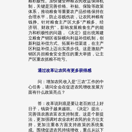
粮积极性。加快健全种粮农民收益保障机
制，关键是完善价格、补贴、保险等政策
体系，推动粮食等重要农产品价格保持在
合理水平，防止谷贱伤农，让农民种粮有
钱挣。针对粮食主产区大多“产粮多、经
济弱、财政穷”，影响发展粮食生产的能
力和积极性的问题，《决定》提出统筹建
立粮食产销区省际横向利益补偿机制，创
新利益补偿方式、拓展补偿渠道，在主产
区利益补偿上迈出实质步伐。这是激励产
销区共担粮食安全责任的重大举措，让主
产区重农抓粮不吃亏。
通过改革让农民有更多获得感
问：增加农民收入是“三农”工作的中
心任务，请问全会在促进农民增收发展方
面有什么政策亮点？
答：改革说到底是要让老百姓过上好
日子，钱袋子越来越鼓。《决定》提出，
完善强农惠农富农支持制度。这是个新提
法，更加强调对农业农村农民的全方位支
持，更加注重各方面支持政策的系统集
成。围绕促进农民持续增收，重点从以下