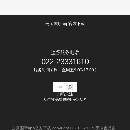
云顶国际app官方下载
监督服务电话
022-23331610
服务时间 ( 周一至周五9:00-17:00 )
扫码关注
天津食品集团微信公众号
云顶国际app官方下载 copyright © 2015-2019 天津食品集