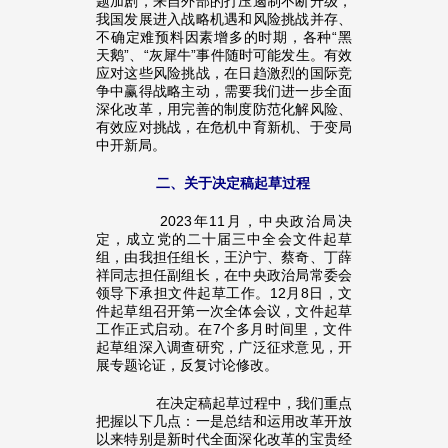
题加剧，来自外部的打压遏制不断升级，
我国发展进入战略机遇和风险挑战并存、
不确定难预料因素增多的时期，各种“黑
天鹅”、“灰犀牛”事件随时可能发生。有效
应对这些风险挑战，在日趋激烈的国际竞
争中赢得战略主动，需要我们进一步全面
深化改革，用完善的制度防范化解风险、
有效应对挑战，在危机中育新机、于变局
中开新局。
二、关于决定稿起草过程
2023年11月，中央政治局决
定，成立党的二十届三中全会文件起草
组，由我担任组长，王沪宁、蔡奇、丁薛
祥同志担任副组长，在中央政治局常委会
领导下承担文件起草工作。12月8日，文
件起草组召开第一次全体会议，文件起草
工作正式启动。在7个多月时间里，文件
起草组深入调查研究，广泛征求意见，开
展专题论证，反复讨论修改。
在决定稿起草过程中，我们重点
把握以下几点：一是总结和运用改革开放
以来特别是新时代全面深化改革的宝贵经