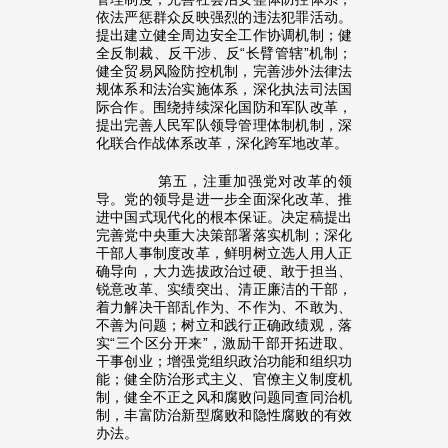
依法严惩群众反映强烈的违法犯罪活动。
提出建立健全周边安全工作协调机制；健
全反制裁、反干涉、反“长臂管辖”机制；
健全贸易风险防控机制，完善涉外法律法
规体系和法治实施体系，深化执法司法国
际合作。围绕持续深化国防和军队改革，
提出完善人民军队领导管理体制机制，深
化联合作战体系改革，深化跨军地改革。
第五，注重加强党对改革的领
导。党的领导是进一步全面深化改革、推
进中国式现代化的根本保证。决定稿提出
完善党中央重大决策部署落实机制；深化
干部人事制度改革，鲜明树立选人用人正
确导向，大力选拔政治过硬、敢于担当、
锐意改革、实绩突出、清正廉洁的干部，
着力解决干部乱作为、不作为、不敢为、
不善为问题；树立和践行正确政绩观，落
实“三个区分开来”，激励干部开拓进取、
干事创业；增强党组织政治功能和组织功
能；健全防治形式主义、官僚主义制度机
制，健全不正之风和腐败问题同查同治机
制，丰富防治新型腐败和隐性腐败的有效
办法。