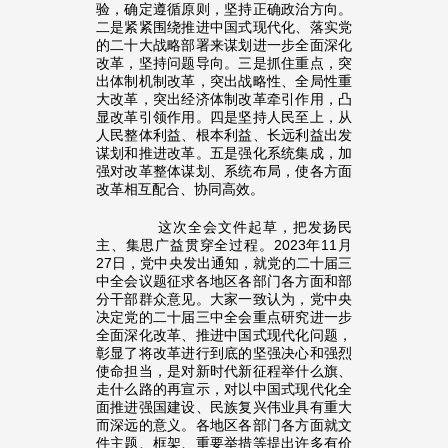
验，确定遵循原则，坚持正确政治方向。
二是紧紧围绕推进中国式现代化、落实党
的二十大战略部署来谋划进一步全面深化
改革，坚持问题导向。三是抓住重点，突
出体制机制改革，突出战略性、全局性重
大改革，突出经济体制改革牵引作用，凸
显改革引领作用。四是坚持人民至上，从
人民整体利益、根本利益、长远利益出发
谋划和推进改革。五是强化系统集成，加
强对改革整体谋划、系统布局，使各方面
改革相互配合、协同高效。
这次全会文件起草，把发扬民
主、集思广益贯穿全过程。2023年11月
27日，党中央发出通知，就党的二十届三
中全会议题征求各地区各部门各方面和部
分干部群众意见。大家一致认为，党中央
决定党的二十届三中全会重点研究进一步
全面深化改革、推进中国式现代化问题，
彰显了将改革进行到底的坚强决心和强烈
使命担当，是对新时代新征程举什么旗、
走什么路的再宣示，对以中国式现代化全
面推进强国建设、民族复兴伟业具有重大
而深远的意义。各地区各部门各方面就文
件主题、框架、重要举措等提出许多有价