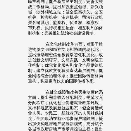
民主机制；健全基层民主制度；完善大统
战工作格局。提出加强重点领域、新兴领
域、涉外领域立法；健全监察机关、公安
机关、检察机关、审判机关、司法行政机
关各司其职，监察权、侦查权、检察权、
审判权、执行权相互配合、相互制约的体
制机制；完善推进法治社会建设机制。
在文化体制改革方面，着眼于推
进物质文明和精神文明相协调的现代化，
提出推动理想信念教育常态化制度化，改
进创新文明培育、文明实践、文明创建工
作机制；优化文化服务和文化产品供给机
制，建立优质文化资源直达基层机制；健
全网络综合治理体系；推进国际传播格局
重构，构建更有效力的国际传播体系。
在健全保障和改善民生制度体系
方面，提出完善收入分配制度，规范收入
分配秩序；优化创业促进就业政策环境，
支持和规范发展新就业形态；健全灵活就
业人员、农民工、新就业形态人员社保制
度，全面取消在就业地参保户籍限制；提
出加快构建房地产发展新模式，充分赋予
各城市政府房地产市场调控自主权；提出