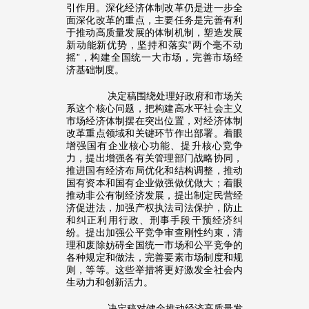
引作用。深化经济体制改革仍是进一步全
面深化改革的重点，主要任务是完善有利
于推动高质量发展的体制机制，塑造发展
新动能新优势，坚持和落实“两个毫不动
摇”，构建全国统一大市场，完善市场经
济基础制度。
决定稿围绕处理好政府和市场关
系这个核心问题，把构建高水平社会主义
市场经济体制摆在突出位置，对经济体制
改革重点领域和关键环节作出部署。着眼
增强国有企业核心功能、提升核心竞争
力，提出增强各有关管理部门战略协同，
推进国有经济布局优化和结构调整，推动
国有资本和国有企业做强做优做大；着眼
推动非公有制经济发展，提出制定民营经
济促进法，加强产权执法司法保护，防止
和纠正利用行政、刑事手段干预经济纠
纷。提出加强公平竞争审查刚性约束，清
理和废除妨碍全国统一市场和公平竞争的
各种规定和做法，完善要素市场制度和规
则，等等。这些举措将更好激发全社会内
生动力和创新活力。
决定稿对健全推动经济高质量发