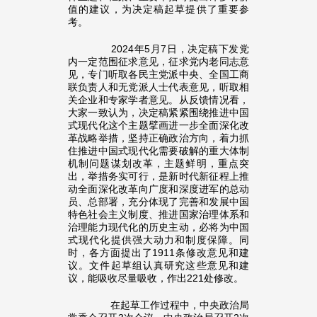
值的建议，为决定稿起草提供了重要参
考。
2024年5月7日，决定稿下发党
内一定范围征求意见，征求党内老同志意
见，专门听取各民主党派中央、全国工商
联负责人和无党派人士代表意见，听取相
关企业和专家学者意见。从反馈情况看，
大家一致认为，决定稿紧紧围绕推进中国
式现代化这个主题擘画进一步全面深化改
革战略举措，坚持正确政治方向，着力抓
住推进中国式现代化需要破解的重大体制
机制问题谋划改革，主题鲜明，重点突
出，举措务实可行，是新时代新征程上推
动全面深化改革向广度和深度进军的总动
员、总部署，充分体现了完善和发展中国
特色社会主义制度、推进国家治理体系和
治理能力现代化的历史主动，必将为中国
式现代化提供强大动力和制度保障。同
时，各方面提出了1911条修改意见和建
议。文件起草组认真研究这些意见和建
议，能吸收尽量吸收，作出221处修改。
在起草工作过程中，中央政治局