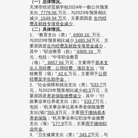
（一）总体情况。
天津市经济贸易学校2024年一般公共预算
支出
7779.06
万元，与2023年预算相比
减少
1549.94
万
元，主要原因是
生均经
费及财政专项资金减少
。
（二）
具体情况
。
1、 “教育支出（类）”
6900.16
万元，
与2023年预算相比减少
1480.34
万元，主
要原因是
生均经费及财政专项资金减少
，
其中：“职业教育（款）”
6900.16
万
元，包括：“中等职业教育
（项）”
6857.56
万元，主要用于
基本
支
出人员经费
、
公用经费、项目支出
；“技
校教育（项）”
42.6
万元，主要用于
公用
经费
及学生助学金
；
2、“社会保障和就业支出（类）”
533.7
万
元，与2023年预算相比减少
40.5
万元，主
要原因是
养老保险缴费减少
，其中：“行
政事业单位养老支出（款）”
533.7
万元，
包括：“机关事业单位基本养老保险缴费
支出(项)”
355.8
万元，主要
用于缴纳基本
养老保险
；“机关事业单位职业年金缴费
支出（项）”
177.9
万元，主要
用于缴纳职
业年金
。
3、“卫生健康支出（类）”
345.2
万元，与