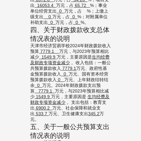
出
16053.4
万元，占
65.72
%；事业
单位经营支出
0
万元，占 %；上缴上
级支出
0
万元，占
0
%；对附属单位
补助支出
0
万元，占
0
%。
四、关于财政拨款收支总体
情况表的说明
天津市经济贸易学校2024年财政拨款收入
预算
7779.1
万元，与2023年预算相比
减少
1549.9
万元，主要原因是
生均经费
及财政专项资金减少
。收入包括：一般公
共预算拨款收入
7779.1
万元、政府性基
金预算拨款收入
0
万元、国有资本经营
预算拨款收入
0
万元、上年财政结转结
余
0
万元。2024年财政拨款支出预
算
7779.1
万元，与2023年预算相比减
少
1549.9
万元，主要原因是
生均经费及
财政专项资金减少
。支出包括：教育支
出
6900.2
万元、社会保障和就业支
出
533.7
万元、卫生健康支出
345.2
万
元。
五、关于一般公共预算支出
情况表的说明