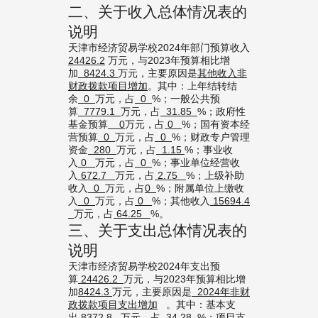
二、关于收入总体情况表的
说明
天津市经济贸易学校2024年部门预算收入
24426.2
万元，与2023年预算相比增
加
8424.3
万元，主要原因是
其他收入非
财政拨款项目增加
。其中：上年结转结
余
0
万元，占
0
%；一般公共预
算
7779.1
万元，占
31.85
%；政府性
基金预算
0
万元，占
0
%；国有资本经
营预算
0
万元，占
0
%；财政专户管理
资金
280
万元，占
1.15
%；事业收
入
0
万元，占
0
%；事业单位经营收
入
672.7
万元，占
2.75
%；上级补助
收入
0
万元，占
0
%；附属单位上缴收
入
0
万元，占
0
%；其他收入
15694.4
万元，占
64.25
%。
三、关于支出总体情况表的
说明
天津市经济贸易学校2024年支出预
算
24426.2
万元，与2023年预算相比增
加
8424.3
万元，主要原因是
2024
年非财
政拨款项目支出增加
。其中：基本支
出
8372.8
万元，占
34.28
%；项目支