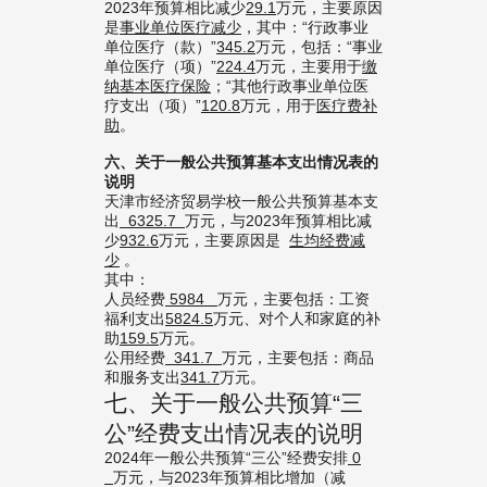
2023年预算相比减少
29.1
万元，主要原因
是
事业单位医疗减少
，其中：“行政事业
单位医疗（款）”
345.2
万元，包括：“事业
单位医疗（项）”
224.4
万元，主要用于
缴
纳基本医疗
保险
；“其他行政事业单位医
疗支出（项）”
120.8
万元，用于
医疗
费补
助
。
六、
关于
一般公共预算基本支出情况
表的
说明
天津市经济贸易学校一般公共预算基本支
出
6325.7
万元，与2023年预算相比减
少
932.6
万元，主要原因是
生均经费减
少
。
其中：
人员经费
5984
万元，主要包括：工资
福利支出
5824.5
万元、对个人和家庭的补
助
159.5
万元。
公用经费
341.7
万元，主要包括：商品
和服务支出
341.7
万元。
七、关于一般公共预算“三
公”经费支出情况表的说明
2024年一般公共预算“三公”经费安排
0
万元，与2023年预算相比增加（减