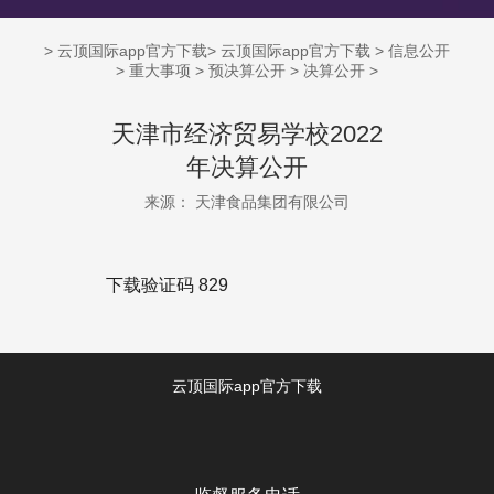
>
云顶国际app官方下载
>
云顶国际app官方下载
>
信息公开
>
重大事项
>
预决算公开
>
决算公开
>
天津市经济贸易学校2022
年决算公开
来源： 天津食品集团有限公司
下载验证码 829
云顶国际app官方下载