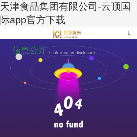
天津食品集团有限公司-云顶国
际app官方下载
信息公开
/ information disclosure