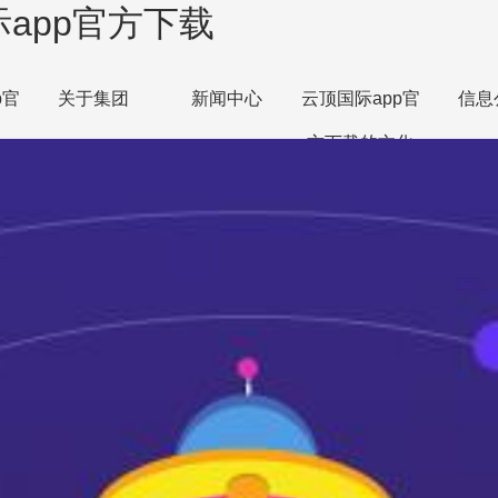
app官方下载
p官
关于集团
新闻中心
云顶国际app官
信息
方下载的文化