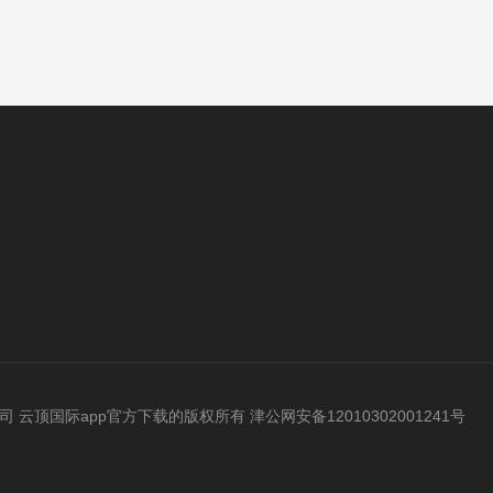
有限公司 云顶国际app官方下载的版权所有 津公网安备12010302001241号