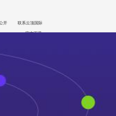
公开
联系云顶国际
app官方下载