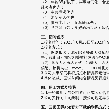
（2）年龄35岁以下，从事电气化、食
经验者优先；
（3）中共党员优先；
（4）退伍军人优先；
（5）拥有电工证、叉车证优先；
（6）学习能力强，良好的沟通及团队
三、招聘程序
1.报名时间：2023年8月25日至2023年
2.报名方式：
（1）网络报名：请应聘者登录天津食品集团有限
告，截止日期前将相关材料发送至报名
（2）北方人才报名方式：①进入北方人
信息。招聘网址：www.tjrc.com.cn(
3.公司人事部门将根据报名情况设定
4.具体笔试、面试时间结合情况另行通
四、用工方式及待遇
1.凡一经录用，与公司签订正式劳动合
2.公司实行同工同酬制，按公司规定享
五、云顶国际app官方下载的联系方式