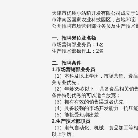
天津市优质小站稻开发有限公司成立于
市津南区国家农业科技园区，占地30亩
公开招聘市场营销部业务员及生产技术
一、招聘岗位及名额
市场营销部业务员：1名
生产技术部操作工：2名
二、招聘条件
1.市场营销部业务员
（1）本科及以上学历，市场营销、食
关专业优先；
（2）年龄35岁以下，具备食品相关销
条件特别优秀的可以适当放宽；
（3）拥有有效的销售渠道者优先；
（4）具备较强的市场开发能力，抗压
（5）能接受短期出差
2.生产技术部职员
（1）电气自动化、机械、食品加工等
以上学历；