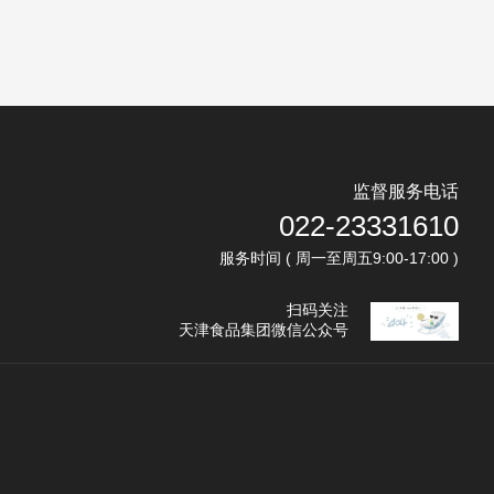
监督服务电话
022-23331610
服务时间 ( 周一至周五9:00-17:00 )
扫码关注
天津食品集团微信公众号