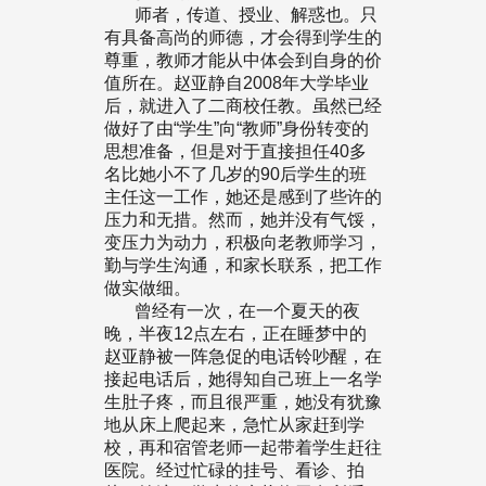
师者，传道、授业、解惑也。只
有具备高尚的师德，才会得到学生的
尊重，教师才能从中体会到自身的价
值所在。赵亚静自2008年大学毕业
后，就进入了二商校任教。虽然已经
做好了由“学生”向“教师”身份转变的
思想准备，但是对于直接担任40多
名比她小不了几岁的90后学生的班
主任这一工作，她还是感到了些许的
压力和无措。然而，她并没有气馁，
变压力为动力，积极向老教师学习，
勤与学生沟通，和家长联系，把工作
做实做细。
曾经有一次，在一个夏天的夜
晚，半夜12点左右，正在睡梦中的
赵亚静被一阵急促的电话铃吵醒，在
接起电话后，她得知自己班上一名学
生肚子疼，而且很严重，她没有犹豫
地从床上爬起来，急忙从家赶到学
校，再和宿管老师一起带着学生赶往
医院。经过忙碌的挂号、看诊、拍