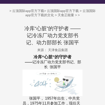
>
云顶国际app官方下载
>
云顶国际app官方下载
>
云顶国际
app官方下载的文化
>
天食正能量
> >
冷库“心脏”的守护者 ——
记冷冻厂动力党支部书
记、动力部部长 张国平
来源： 天津食品集团
冷库“心脏”的守护者
——
记冷冻厂动力党支部书记、部
长 张国平
张国平， 1957年出生，中共党
员，1975年11月参加工作，现任天