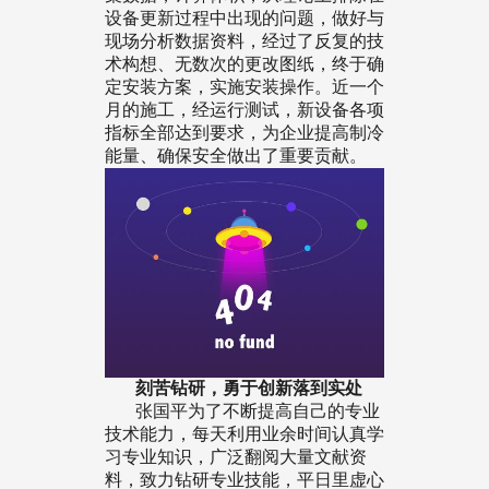
设备更新过程中出现的问题，做好与
现场分析数据资料，经过了反复的技
术构想、无数次的更改图纸，终于确
定安装方案，实施安装操作。近一个
月的施工，经运行测试，新设备各项
指标全部达到要求，为企业提高制冷
能量、确保安全做出了重要贡献。
刻苦钻研，勇于创新落到实处
张国平为了不断提高自己的专业
技术能力，每天利用业余时间认真学
习专业知识，广泛翻阅大量文献资
料，致力钻研专业技能，平日里虚心