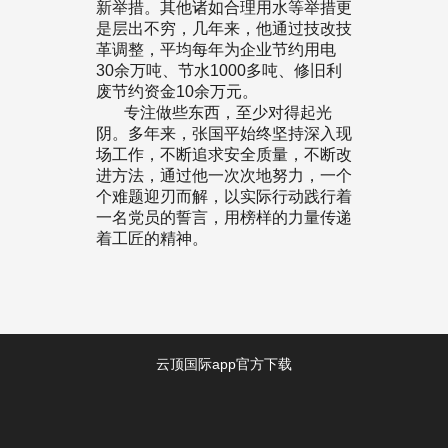
新举措。其他诸如合理用水等举措更
是层出不穷，几年来，他通过技改技
革调整，平均每年为企业节约用电
30余万吨、节水1000多吨、修旧利
废节约资金10余万元。
专注做些东西，至少对得起光
阴。多年来，张国平始终坚持深入现
场工作，不断追求安全质量，不断改
进方法，通过他一次次地努力，一个
个难题迎刃而解，以实际行动践行着
一名党员的誓言，用榜样的力量传递
着工匠的精神。
云顶国际app官方下载