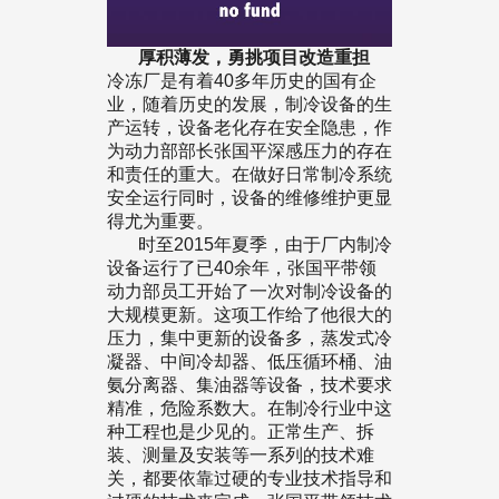
厚积薄发，勇挑项目改造重担
冷冻厂是有着40多年历史的国有企
业，随着历史的发展，制冷设备的生
产运转，设备老化存在安全隐患，作
为动力部部长张国平深感压力的存在
和责任的重大。在做好日常制冷系统
安全运行同时，设备的维修维护更显
得尤为重要。
时至2015年夏季，由于厂内制冷
设备运行了已40余年，张国平带领
动力部员工开始了一次对制冷设备的
大规模更新。这项工作给了他很大的
压力，集中更新的设备多，蒸发式冷
凝器、中间冷却器、低压循环桶、油
氨分离器、集油器等设备，技术要求
精准，危险系数大。在制冷行业中这
种工程也是少见的。正常生产、拆
装、测量及安装等一系列的技术难
关，都要依靠过硬的专业技术指导和