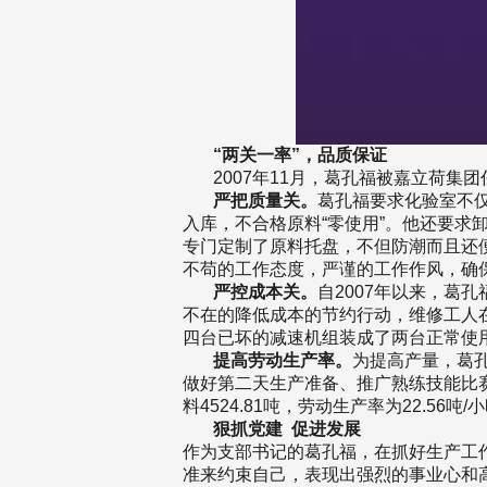
“两关一率”，品质保证
2007年11月，葛孔福被嘉立荷集团
严把质量关。
葛孔福要求化验室不
入库，不合格原料“零使用”。他还要求
专门定制了原料托盘，不但防潮而且还
不苟的工作态度，严谨的工作作风，确保
严控成本关。
自2007年以来，葛
不在的降低成本的节约行动，维修工人
四台已坏的减速机组装成了两台正常使
提高劳动生产率。
为提高产量，葛
做好第二天生产准备、推广熟练技能比
料4524.81吨，劳动生产率为22.56吨
狠抓党建 促进发展
作为支部书记的葛孔福，在抓好生产工
准来约束自己，表现出强烈的事业心和