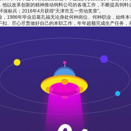
，他以改革创新的精神推动饲料公司的各项工作，不断提高饲料公
环保标兵；2016年4月获得“天津市五一劳动奖章”。
，1986年毕业后葛孔福无论身处何种岗位、何种职业，始终本
不扣、尽心尽责做好自己的本职工作，年年超额完成生产任务，并