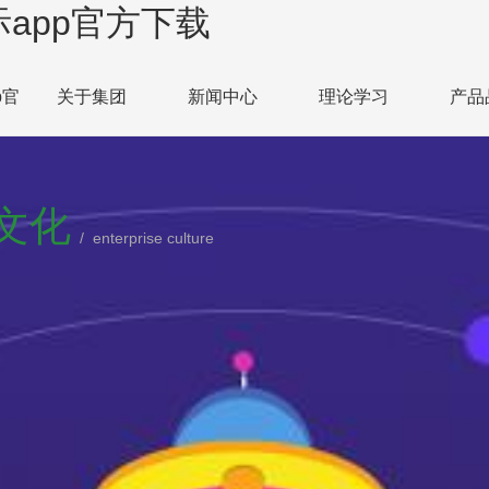
app官方下载
p官
关于集团
新闻中心
理论学习
产品
文化
/ enterprise culture