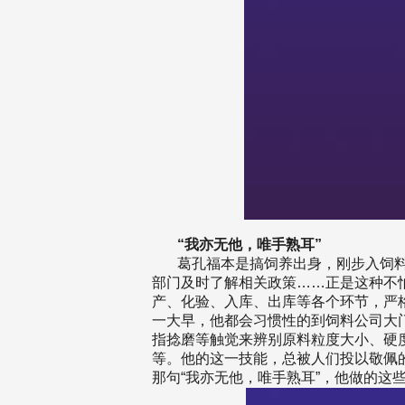
“我亦无他，唯手熟耳”
葛孔福本是搞饲养出身，刚步入饲料行
部门及时了解相关政策……正是这种不
产、化验、入库、出库等各个环节，严格
一大早，他都会习惯性的到饲料公司大
指捻磨等触觉来辨别原料粒度大小、硬
等。他的这一技能，总被人们投以敬佩
那句“我亦无他，唯手熟耳”，他做的