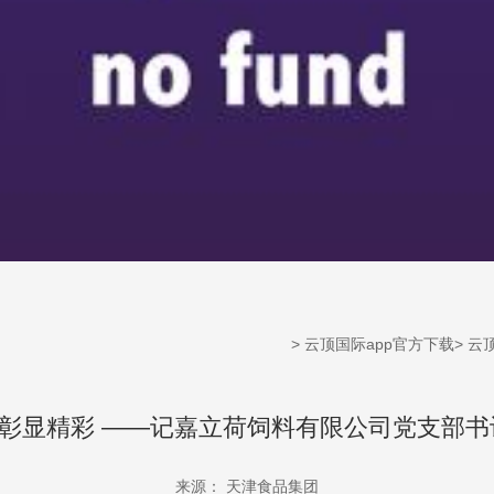
>
云顶国际app官方下载
>
云
彰显精彩 ——记嘉立荷饲料有限公司党支部书
来源： 天津食品集团