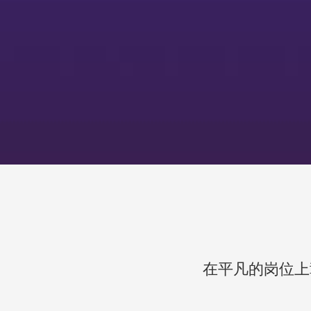
在平凡的岗位上