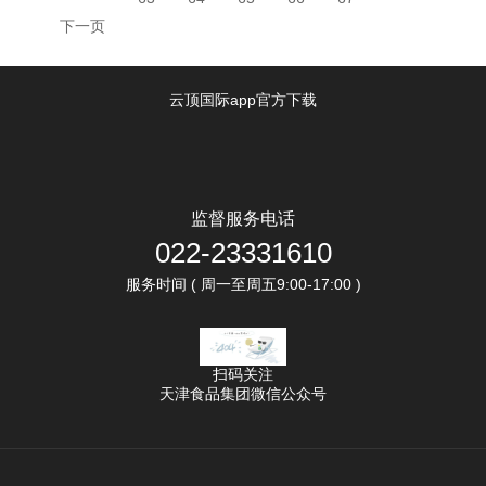
下一页
云顶国际app官方下载
监督服务电话
022-23331610
服务时间 ( 周一至周五9:00-17:00 )
扫码关注
天津食品集团微信公众号