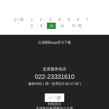
上一页
1
2
3
4
5
6
7
8
9
10
11
下一页
云顶国际app官方下载
监督服务电话
022-23331610
服务时间 ( 周一至周五9:00-17:00 )
扫码关注
天津食品集团微信公众号