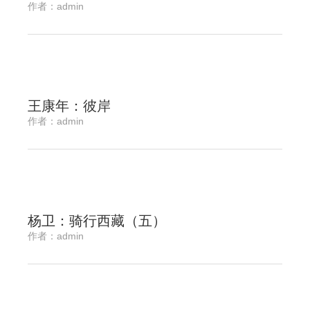
作者：admin
王康年：彼岸
作者：admin
杨卫：骑行西藏（五）
作者：admin