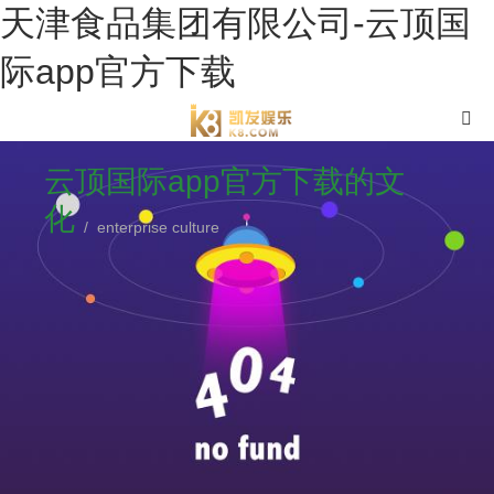
天津食品集团有限公司-云顶国
际app官方下载
云顶国际app官方下载的文
化
/ enterprise culture