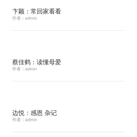
卞颖：常回家看看
作者：admin
蔡佳鹤：读懂母爱
作者：admin
边悦：感恩 杂记
作者：admin