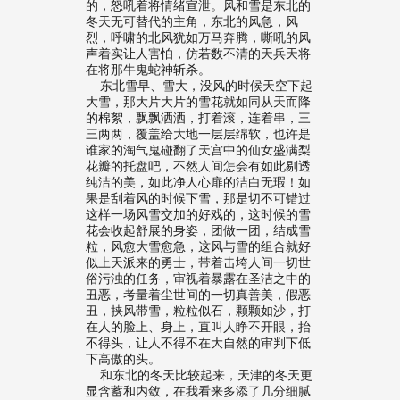
的，怒吼着将情绪宣泄。风和雪是东北的
冬天无可替代的主角，东北的风急，风
烈，呼啸的北风犹如万马奔腾，嘶吼的风
声着实让人害怕，仿若数不清的天兵天将
在将那牛鬼蛇神斩杀。
东北雪早、雪大，没风的时候天空下起
大雪，那大片大片的雪花就如同从天而降
的棉絮，飘飘洒洒，打着滚，连着串，三
三两两，覆盖给大地一层层绵软，也许是
谁家的淘气鬼碰翻了天宫中的仙女盛满梨
花瓣的托盘吧，不然人间怎会有如此剔透
纯洁的美，如此净人心扉的洁白无瑕！如
果是刮着风的时候下雪，那是切不可错过
这样一场风雪交加的好戏的，这时候的雪
花会收起舒展的身姿，团做一团，结成雪
粒，风愈大雪愈急，这风与雪的组合就好
似上天派来的勇士，带着击垮人间一切世
俗污浊的任务，审视着暴露在圣洁之中的
丑恶，考量着尘世间的一切真善美，假恶
丑，挟风带雪，粒粒似石，颗颗如沙，打
在人的脸上、身上，直叫人睁不开眼，抬
不得头，让人不得不在大自然的审判下低
下高傲的头。
和东北的冬天比较起来，天津的冬天更
显含蓄和内敛，在我看来多添了几分细腻