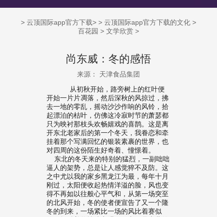
>
云顶国际app官方下载
> >
云顶国际app官方下载的文化
>
百花园
>
文学欣赏
>
尚东威：冬的感悟
来源： 天津食品集团
从初秋开始，路旁树上的红叶便
开始一片片凋落，然后深秋的风掠过，拂
去一地的零乱，摇动沙沙作响的风铃，拾
起漂泊的枯叶，仿佛这冷寂时节的萧瑟都
只为映衬那枝头欢畅嬉戏的喜鹊。这是离
开东北老家后的第一个冬天，我眷恋和牵
挂着那个写满回忆的银装素裹的世界，也
对四周的这份陌生好奇着、憧憬着。
东北的冬天来的特别的猛烈，一副咄咄
逼人的架势，总是让人感觉猝不及防。这
之中尤以我的家乡黑龙江为最，每年十月
刚过，太阳便收起热情洋溢的脸，风也变
得不再如以往般心平气和，从第一场突至
的北风开始，冬的使者便宣告了又一个隆
冬的到来，一场紧比一场的风比着赛似