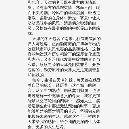
和包容，天津的冬天既有北方的热情豪
爽，又有南方的温婉柔情，寒而不烈、暖
而不失冬韵。冷风中的丝丝湿润，轻透过
咽喉，柔滑的在身体中游走，寒意中让人
淡淡品味冬的风雅，清晨偶尔弥漫的白
雾，又恰好在晨雾的婉约中彰显出冬的朦
胧。
天津的冬天包容了南来北往或走或留的
归人与过客，正如渤海湾的广博孕育出的
这座城市和人民包容的品质和性格，这包
容的胸襟既有历史积淀下的深厚文化底蕴
和内涵，又不乏现代发展中绽放的青春与
和谐。欣欣向荣的天津是刚柔兼蓄、开放
包容的，勤劳质朴的天津人更是充满善意
和热诚的。
如今，生活在天津的我，每天都在感受
着自己的成长，经历着与这个城市的融
合，从陌生到熟悉，由落寞到归属，也许
走过这样一个充满意义的冬天，我将更加
能够从交替轮回的四季中，感知人生，笑
着迎接生命中那些无法预知的时节；更加
能够坦然的面对明天的苦乐，坚强独立的
把握好未来的生活。感谢这个不一样的冬
天带给我的感悟，给予我的更深的生活体
会、更多的人生思考。