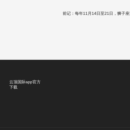
前记：每年11月14日至21日，狮子
云顶国际app官方
下载