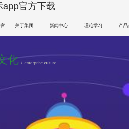
app官方下载
p官
关于集团
新闻中心
理论学习
产品
文化
/ enterprise culture