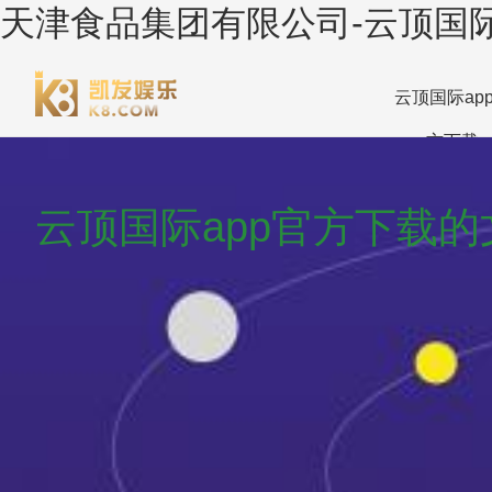
天津食品集团有限公司-云顶国际
云顶国际ap
方下载
云顶国际app官方下载的