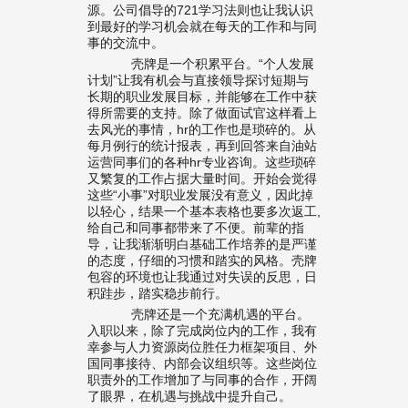
源。公司倡导的721学习法则也让我认识
到最好的学习机会就在每天的工作和与同
事的交流中。
壳牌是一个积累平台。“个人发展
计划”让我有机会与直接领导探讨短期与
长期的职业发展目标，并能够在工作中获
得所需要的支持。除了做面试官这样看上
去风光的事情，hr的工作也是琐碎的。从
每月例行的统计报表，再到回答来自油站
运营同事们的各种hr专业咨询。这些琐碎
又繁复的工作占据大量时间。开始会觉得
这些“小事”对职业发展没有意义，因此掉
以轻心，结果一个基本表格也要多次返工,
给自己和同事都带来了不便。前辈的指
导，让我渐渐明白基础工作培养的是严谨
的态度，仔细的习惯和踏实的风格。壳牌
包容的环境也让我通过对失误的反思，日
积跬步，踏实稳步前行。
壳牌还是一个充满机遇的平台。
入职以来，除了完成岗位内的工作，我有
幸参与人力资源岗位胜任力框架项目、外
国同事接待、内部会议组织等。这些岗位
职责外的工作增加了与同事的合作，开阔
了眼界，在机遇与挑战中提升自己。