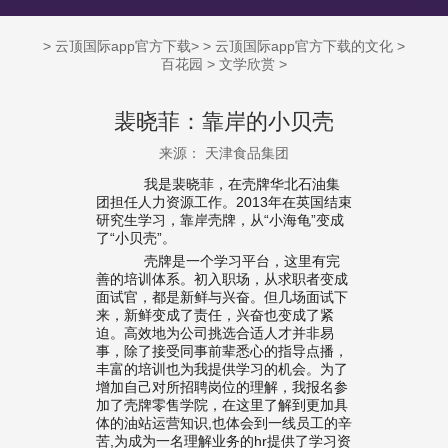
>
云顶国际app官方下载
> >
云顶国际app官方下载的文化
>
百花园
>
文学欣赏
>
裴晓菲：靠岸的小贝壳
来源： 天津食品集团
我是裴晓菲，在壳牌华北石油集
团担任人力资源工作。2013年在英国结束
研究生学习，靠岸壳牌，从“小海龟”变成
了“小贝壳”。
壳牌是一个学习平台，这里有完
善的培训体系。初入职场，从求职者变成
面试官，都是新鲜与兴奋。但几场面试下
来，新鲜变成了责任，兴奋也变成了紧
迫。高效地为公司挑选合适人才并非易
事，除了接受同事前辈悉心的指导点播，
丰富的培训也为我提供学习的机会。为了
增加自己对所招聘岗位的理解，我报名参
加了壳牌零售学院，在这里了解到更加具
体的油站运营知识,也体会到一线员工的辛
苦,为成为一名理解业务的hr提供了学习资