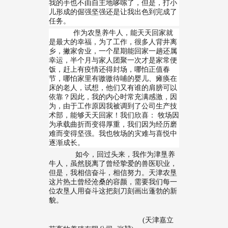
我的手也不由自主地哆嗦了，但是，打小
儿形成的倔强坚强还是让我出色到完成了
任务。
作为农垦养牛人，能天天回家就
是最大的幸福，为了工作，很多人背井离
乡，撇家舍业，一个星期能回家一趟还属
幸运，半个月与家人团聚一次才是家常便
饭，赶上有疫情还得封场，哪怕正值春
节，哪怕家里有嗷嗷待哺的婴儿、瘫痪在
床的老人，试想，他们又有谁的肩膀可以
依靠？因此，我的内心时常充满感激，因
为，由于工作原因我被调到了公司生产技
术部，能够天天回家！我们欣喜： 牧场因
为承载曲折而变得厚重，我们因为经历磨
难而变得坚强。我也牧场的灾难与喜悦中
逐渐成长。
如今，回过头来，我作为津垦养
牛人，虽然脱离了曾经挚爱的兽医职业，
但是，我相信奋斗，相信努力。天津农垦
这片热土曾经沧桑的容颜，需要我们每一
位农垦人用奋斗这把刻刀刻画出蓬勃的新
貌。
(天津嘉立