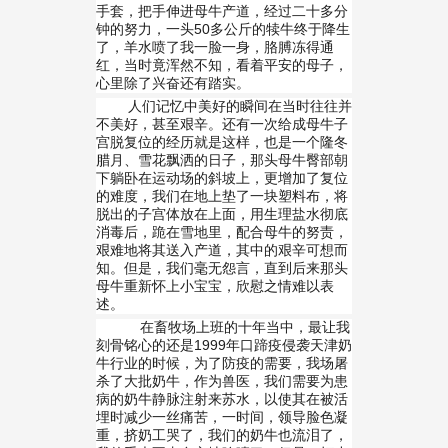
手套，把手伸进母牛产道，经过二十多分
钟的努力，一头
50
多公斤的犊牛终于降生
了，羊水喷了我一脸一身，胳膊冻得通
红，当时竟浑然不知，看着平安的母子，
心里除了兴奋还有踏实。
人们记忆中美好的瞬间在当时往往并
不美好，甚至艰辛。还有一次给成母牛子
宫脱复位的经历就是这样，也是一个隆冬
腊月、雪花飘洒的日子，那头母牛臀部朝
下躺卧在运动场的斜坡上，更增加了复位
的难度，我们在地上垫了一块塑料布，将
脱出的子宫体放在上面，用生理盐水彻底
消毒后，跪在雪地里，配合母牛的努责，
艰难地将其送入产道，其中的艰辛可想而
知。但是，我们毫无怨言，直到后来那头
母牛重新怀上小宝宝，欣慰之情难以表
述。
在畜牧场上班的十年当中，最让我
刻骨铭心的还是
1999
年口蹄疫侵袭天津奶
牛行业的时候，为了防疫的需要，我场屠
杀了大批奶牛，作为兽医，我们需要为患
病的奶牛静脉注射来苏水，以使其在被活
埋时减少一丝痛苦，一时间，领导脸色凝
重，挤奶工哭了，我们的奶牛也流泪了，