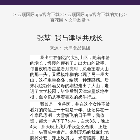
>
云顶国际app官方下载
> >
云顶国际app官方下载的文化
>
百花园
>
文学欣赏
>
张堃: 我与津垦共成长
来源： 天津食品集团
我出生在偏远的大别山区，随着年龄
的增长，慢慢的便有了走出大山的欲望。
每当夜晚看星星看月亮时，总会望着大山
的那一头，又模模糊糊的出现了另一座大
山，这样重重叠叠，给我一种迷惑感。后
来我也就怀着父母的期望走出了大山，走
进了大学校园，毕业后到天津农垦落地生
根，至今仍从事着喜欢的奶牛行业。
我曾是一名兽医，并在这个女性不被
看好的岗位上一干就是十年。还记得在一
个寒风凛冽，大雪纷飞的日子里，我值
班，那天一共下了
7
头牛，白天
3
头，晚上
4
头，那天晚上我几乎没怎么合眼，正赶
上一头育成牛难产。来到现场的我麻利地
脱掉外套，穿上坎肩儿，光着胳膊，戴上