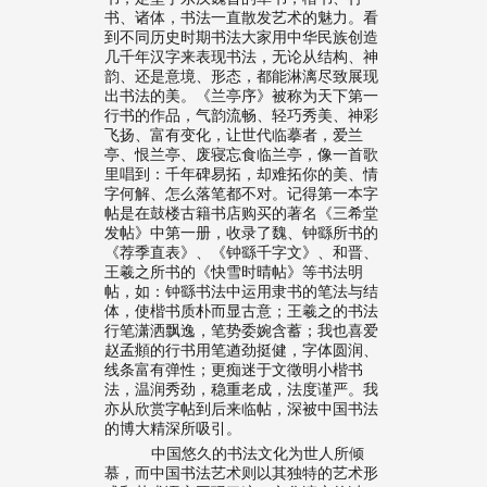
书、诸体，书法一直散发艺术的魅力。看
到不同历史时期书法大家用中华民族创造
几千年汉字来表现书法，无论从结构、神
韵、还是意境、形态，都能淋漓尽致展现
出书法的美。《兰亭序》被称为天下第一
行书的作品，气韵流畅、轻巧秀美、神彩
飞扬、富有变化，让世代临摹者，爱兰
亭、恨兰亭、废寝忘食临兰亭，像一首歌
里唱到：千年碑易拓，却难拓你的美、情
字何解、怎么落笔都不对。记得第一本字
帖是在鼓楼古籍书店购买的著名《三希堂
发帖》中第一册，收录了魏、钟繇所书的
《荐季直表》、《钟繇千字文》、和晋、
王羲之所书的《快雪时晴帖》等书法明
帖，如：钟繇书法中运用隶书的笔法与结
体，使楷书质朴而显古意；王羲之的书法
行笔潇洒飘逸，笔势委婉含蓄；我也喜爱
赵孟頫的行书用笔遒劲挺健，字体圆润、
线条富有弹性；更痴迷于文徵明小楷书
法，温润秀劲，稳重老成，法度谨严。我
亦从欣赏字帖到后来临帖，深被中国书法
的博大精深所吸引。
中国悠久的书法文化为世人所倾
慕，而中国书法艺术则以其独特的艺术形