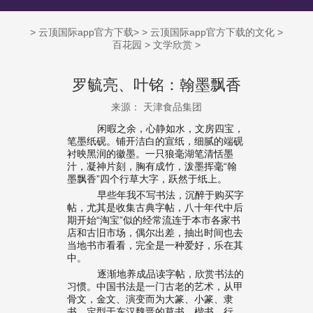
>
云顶国际app官方下载
> >
云顶国际app官方下载的文化
>
百花园
>
文学欣赏
>
罗毓亮、叶铭：翰墨飘香
来源： 天津食品集团
闲暇之余，心静如水，文房四宝，
笔墨纸砚。铺开洁白的宣纸，细腻的端砚
衬映黑润的徽墨。一只狼毫湖笔清恬墨
汁，凝神片刻，胸有成竹，泼墨挥毫“翰
墨飘香”四个行草大字，跃然于纸上。
早些年我不写书法，沉醉于购买字
帖，尤其是收集古典字帖，八十年代中后
期开始“淘宝”似的经常流连于本市各家书
店和古旧市场，偶尔出差，抽出时间也去
当地书市看看，完全是一种爱好，乐在其
中。
逐渐地养成品读字帖，欣赏书法的
习惯。中国书法是一门古老的艺术，从甲
骨文，金文、演变而为大篆、小篆、隶
书，定型于东汉魏晋的草书，楷书、行