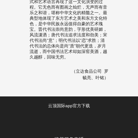
式和艺术语言再现了这一文化演变的过
程。它无色而有图画之灿烂，无声而有音
乐之和谐，堪称中华文化的精髓之一。最
典型地体现了东方艺术之美和东方文化特
色，是中华民族永远值得自豪的艺术瑰
宝。晋代书法崇尚意韵，字形优美研媚，
风流潇洒；唐代书法追求法度和劲美；宋
代书法尚“意”；明代书法以“恋”求胜；清
代书法的总体向是尚“质”朝代更迭，岁月
流逝，而中国书法艺术却如深窖美酒，越
久越醇，回味无穷。
（立达食品公司
罗
毓亮、叶铭）
云顶国际app官方下载