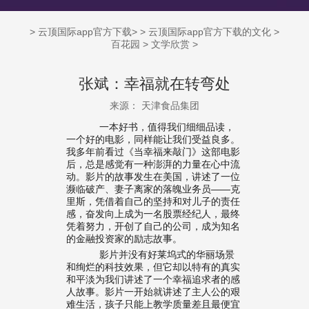
>
云顶国际app官方下载
> >
云顶国际app官方下载的文化
>
百花园
>
文学欣赏
>
张斌：幸福就在转弯处
来源： 天津食品集团
一本好书，值得我们细细品读，
一个好的电影，同样能让我们受益良多。
我多年前看过《当幸福来敲门》这部电影
后，总是感觉有一种澎湃的力量在心中流
动。影片的故事发生在美国，讲述了一位
濒临破产、妻子离家的落魄业务员——克
里斯，凭借着自己的坚持和对儿子的责任
感，奋发向上成为一名股票经纪人，最终
凭着努力，开创了自己的公司，成为知名
的金融投资家的励志故事。
影片并没有好莱坞式的华丽场景
和绚烂的科技效果，但它却以特有的真实
和平淡为我们讲述了一个幸福追求者的感
人故事。影片一开始就讲述了主人公的艰
难生活，孩子只能上教学质量差且最便宜