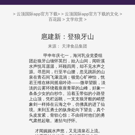
>
云顶国际app官方下载
> >
云顶国际app官方下载的文化
>
百花园
>
文学欣赏
>
扈建新：登狼牙山
来源： 天津食品集团
甲申年庆七一，海河乳业党委组
团赴狼牙山缅怀英烈，始入山间，闻听溪
水声悦耳潺潺，环顾四周，却不见水声之
源。寻思间，行至半山腰，忽见跳跃的山
泉在青石间飞瀑流淌；顿觉心旷神怡，恍
若王维在林间摇扇吟诗------微举望眼，淡
淡的云雾环绕着座座青翠的山峰，好象一
条条少女的白纱巾。沿着玉带似的小路登
上山顶，凭栏远眺，一支支狼牙般的峭壁
象剑一样揷在云海之中，仿佛真的进了仙
境。来到五勇士的纵身处向下望去，真个
头皮发紧，骨软心惊；不由得对他们的勇
气肃然起敬。遂拈句抒怀。
才闻娓娓水声悠，又见清泉石上流。