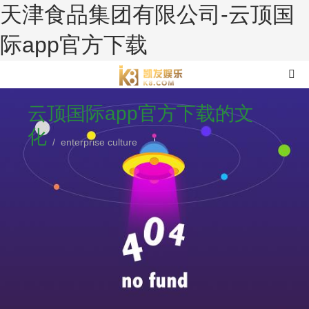
天津食品集团有限公司-云顶国
际app官方下载
云顶国际app官方下载的文
化
/ enterprise culture