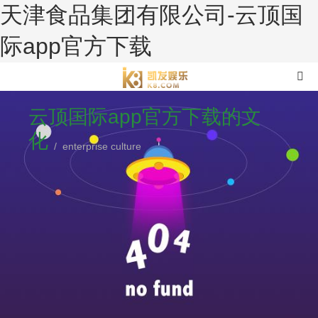
天津食品集团有限公司-云顶国
际app官方下载
云顶国际app官方下载的文
化
/ enterprise culture