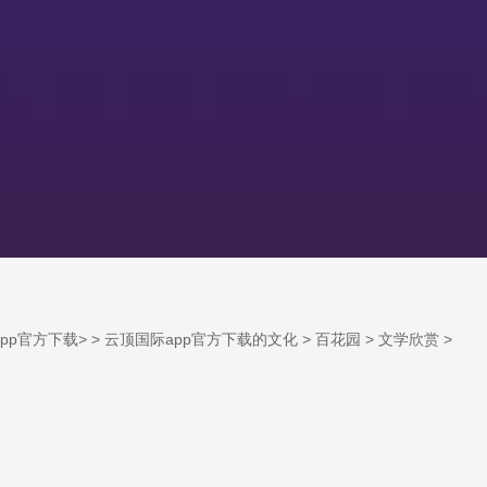
pp官方下载
> >
云顶国际app官方下载的文化
>
百花园
>
文学欣赏
>