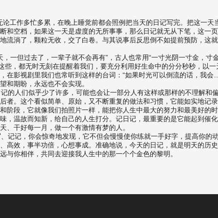
论工作多忙多累，在晚上睡觉前都会照例把当天的日记写完。把这一天
断和空档，如果这一天是虚度的无所事事，那么日记就无从下笔，这一页
地流淌了，颗粒无收，交了白卷。与其说事后反思倒不如提前预防，这就
，一但过去了，一辈子就不会再有”，古人也常用“一寸光阴一寸金，寸金
有这些，都无时无刻在提醒着我们，要充分利用好生命中的分分秒秒，以
，在影视剧里我们也常听到这样的台词：“如果时光可以倒流的话，我会
望和期盼，永远也不会实现。
记的人们似乎少了许多，可能也会让一部分人有这样或那样的不理解和偏
后者。这个看似简单、原始，又不断重复的做法和习惯，它能如实地记录
和阶段，它就像我们拍照片一样，能把你人生中最大的努力和最美好的时
味，温故而知新，给自己的人生打分。记日记，最重要的是它能起到催化
天、干好每一月，做一个有激情有梦的人。
、记记，你会惊奇地发现，它不但会慢慢使你练就一手好字，提高你的动
、高效，事半功倍，心想事成。准确地说，今天的日记，就是明天的历史
远与你相伴，共同去迎接我人生中的那一个个金色的黎明。