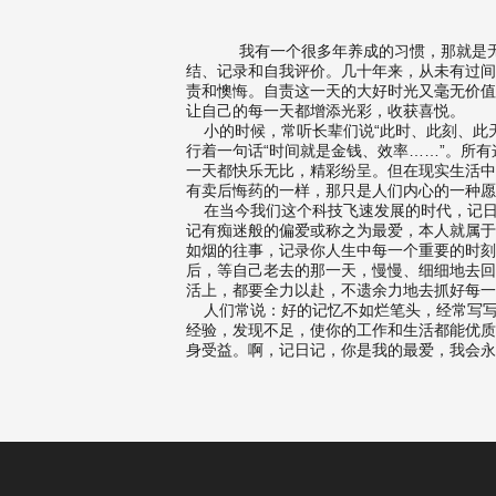
我有一个很多年养成的习惯，那就是无
结、记录和自我评价。几十年来，从未有过间
责和懊悔。自责这一天的大好时光又毫无价值
让自己的每一天都增添光彩，收获喜悦。
小的时候，常听长辈们说“此时、此刻、此天
行着一句话“时间就是金钱、效率……”。所
一天都快乐无比，精彩纷呈。但在现实生活中
有卖后悔药的一样，那只是人们内心的一种愿
在当今我们这个科技飞速发展的时代，记日
记有痴迷般的偏爱或称之为最爱，本人就属于
如烟的往事，记录你人生中每一个重要的时刻
后，等自己老去的那一天，慢慢、细细地去回
活上，都要全力以赴，不遗余力地去抓好每一
人们常说：好的记忆不如烂笔头，经常写写
经验，发现不足，使你的工作和生活都能优质
身受益。啊，记日记，你是我的最爱，我会永