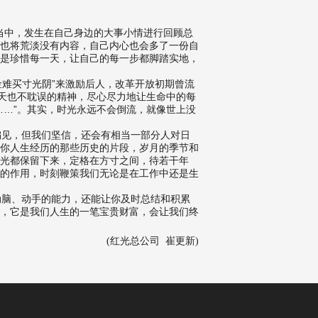
当中，发生在自己身边的大事小情进行回顾总
也将荒淡没有内容，自己内心也会多了一份自
是珍惜每一天，让自己的每一步都脚踏实地，
难买寸光阴”来激励后人，改革开放初期曾流
一天也不耽误的精神，尽心尽力地让生命中的每
……”。其实，时光永远不会倒流，就像世上没
见，但我们坚信，还会有相当一部分人对日
你人生经历的那些历史的片段，岁月的季节和
光都保留下来，定格在方寸之间，待若干年
的作用，时刻鞭策我们无论是在工作中还是生
脑、动手的能力，还能让你及时总结和积累
，它是我们人生的一笔宝贵财富，会让我们终
(红光总公司 崔更新)