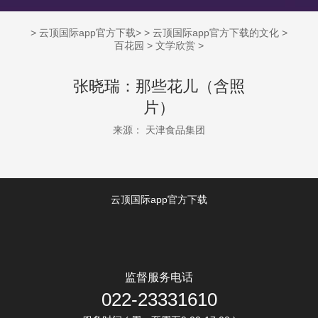
>
云顶国际app官方下载
> >
云顶国际app官方下载的文化
>
百花园
>
文学欣赏
>
张晓瑞：那些花儿（含照
片）
来源： 天津食品集团
云顶国际app官方下载
监督服务电话
022-23331610