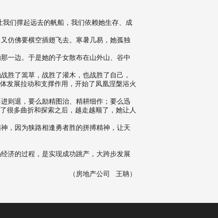
让我们撑起远去的帆船，我们依赖她生存、成
又仿佛要横空插翅飞去。寒暑几易，她孤独
那一边。于是她的子女散布在山外山、谷中
战胜了篙草，战胜了灌木，也战胜了自己，
体发展拉动和支撑作用，开始了凤凰涅槃浴火
进则退，要么励精图治、精耕细作；要么迅
了很多曲折和探索之后，越走越顺了，她让人
神，因为狭路相逢勇者胜的拼搏精神，让天
经济的过程，是实现成功跳产，大跨步发展
（房地产公司 王聃）