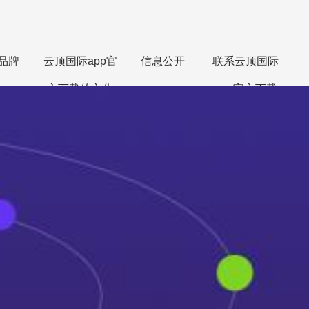
品牌
云顶国际app官
信息公开
联系云顶国际
方下载的文化
app官方下载