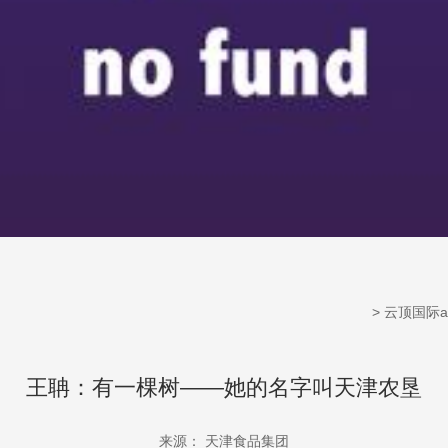
>
云顶国际a
王聃：有一棵树——她的名字叫天津农垦
来源： 天津食品集团