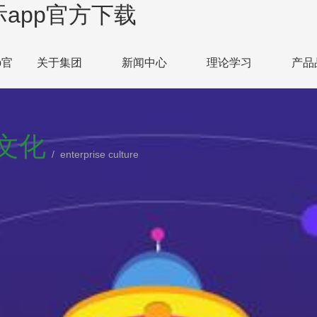
app官方下载
p官
关于集团
新闻中心
理论学习
产品
文化
/ enterprise culture