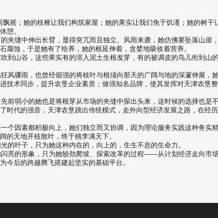
飘摇；她的枝桠让我们构筑家屋；她的果实让我们免于饥谨；她的树干
休憩。
的夹缝中伸出长臂，显得突兀而且独立。风雨来袭，她仿佛要坠落山崖，
石腐蚀，于是她有了给养，她的根延伸着，贪婪地吸收着营养。
吹到山谷，这些果实有的溶入泥土生根发芽，有的被调皮的鸟儿衔到山的
狂风骤雨，也曾经倔强的将枝叶与根须向那天的广阔与地的深邃伸展，她
进技术同步，提升农垦企业素质；做强知名品牌，使其发挥对天津农垦整
先前弱小的她也是将根芽从市场的夹缝中探出头来，这时候的选择也是不
了时代的强音，天津农垦跳出传统模式，走外向型经济发展之路，在经历
一个因素都积极向上，她们独立而又协调，因为理论服务实践这种务实精
阔的天地开枝散叶，终于桃李满天下。
光的叶子，只为她这种内在的，向上的，生生不息的生命力。
闪亮的形象，只为她较劲爬坡、探索改革的过程——从计划经济走向市场
实为今后的跨越腾飞搭建起坚实的基础平台。