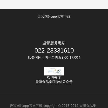
云顶国际app官方下载
监督服务电话
022-23331610
服务时间 ( 周一至周五9:00-17:00 )
扫码关注
天津食品集团微信公众号
云顶国际app官方下载 copyright © 2015-2019 天津食品集