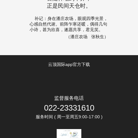
正是民间天仓时。
补记：身在潘庄农场，眼观四季光景，
心感自然代谢。前阵乍寒还暖，偶得几句
小诗，甚为欣喜，遂愿共享，君见笑。
（潘庄农场 张秋生）
云顶国际app官方下载
监督服务电话
022-23331610
服务时间 ( 周一至周五9:00-17:00 )