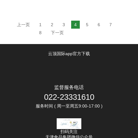
上一页
1
2
3
4
5
6
7
8
下一页
云顶国际app官方下载
监督服务电话
022-23331610
服务时间 ( 周一至周五9:00-17:00 )
扫码关注
天津食品集团微信公众号