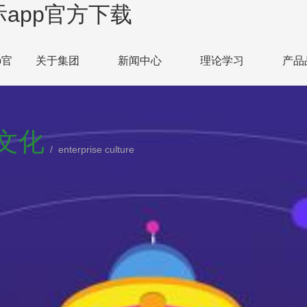
app官方下载
p官
关于集团
新闻中心
理论学习
产品
文化
/ enterprise culture