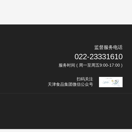
监督服务电话
022-23331610
服务时间 ( 周一至周五9:00-17:00 )
扫码关注
天津食品集团微信公众号