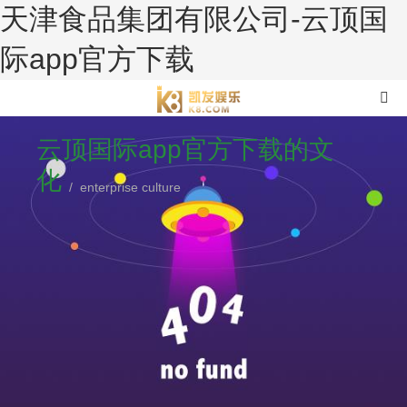
天津食品集团有限公司-云顶国
际app官方下载
云顶国际app官方下载的文
化
/ enterprise culture