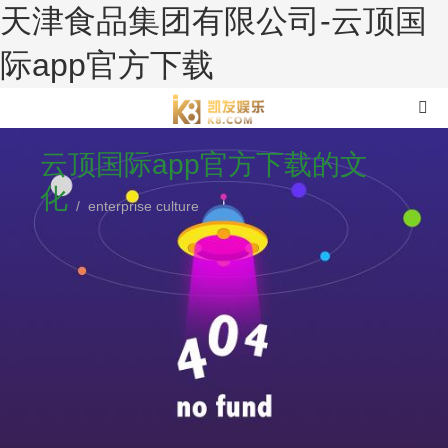
天津食品集团有限公司-云顶国
际app官方下载
云顶国际app官方下载的文
化
/ enterprise culture