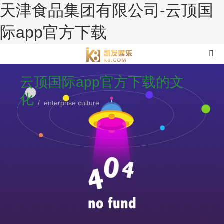
天津食品集团有限公司-云顶国
际app官方下载
云顶国际app官方下载的文
化
/ enterprise culture