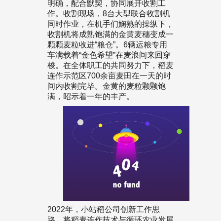
明确，配合默契，协同展开收割工
作。收割现场，8台大型联合收割机
同时作业，在机手们娴熟的操纵下，
收割机将成熟饱满的金黄麦穗变成一
颗颗麦粒收进“粮仓”。6辆运粮专用
车满载着“金色希望”在麦浪间来回穿
梭。在全体职工的共同努力下，稻麦
连作示范区700余亩麦田在一天的时
间内收割完毕。金黄的麦粒颗颗饱
满，昭示着一年的丰产。
2022年，小站稻公司创新工作思
路，将稻麦连作技术与循环农业发展