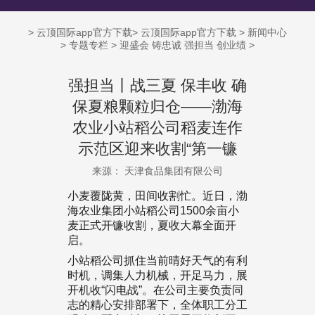
>
云顶国际app官方下载
>
云顶国际app官方下载
>
新闻中心
>
专题专栏
>
迎盛会 铸忠诚 强担当 创业绩
>
强担当丨战三夏 保丰收 确
保夏粮颗粒归仓——渤海
农业小站稻公司稻麦连作
示范区迎来收割“第一镰
来源： 天津食品集团有限公司
小麦覆陇黄，田间收割忙。近日，渤
海农业集团小站稻公司1500余亩小
麦正式开镰收割，夏收大幕全面开
启。
小站稻公司抓住当前晴好天气的有利
时机，调集人力机械，开足马力，展
开机收“闪电战”。在公司主要负责同
志的精心安排部署下，全体职工分工