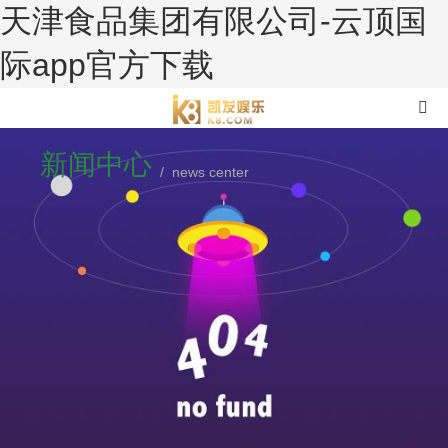
天津食品集团有限公司-云顶国
际app官方下载
新闻中心
/ news center