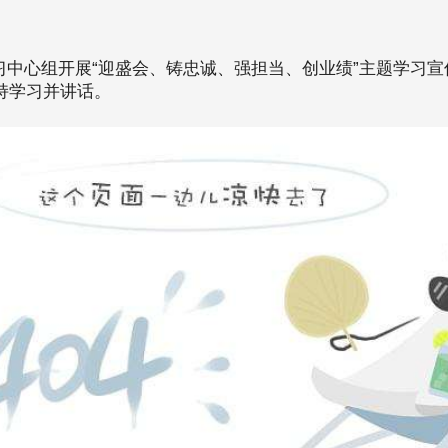
习中心组开展“迎盛会、铸忠诚、强担当、创业绩”主题学习
持学习并讲话。