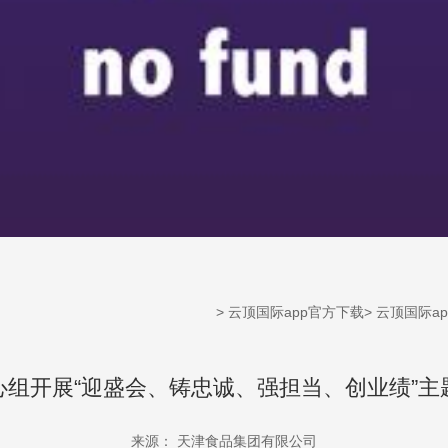
>
云顶国际app官方下载
>
云顶国际a
组开展“迎盛会、铸忠诚、强担当、创业绩”主
来源： 天津食品集团有限公司