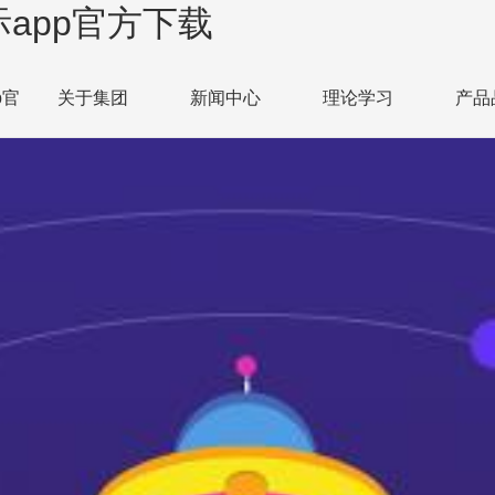
app官方下载
p官
关于集团
新闻中心
理论学习
产品