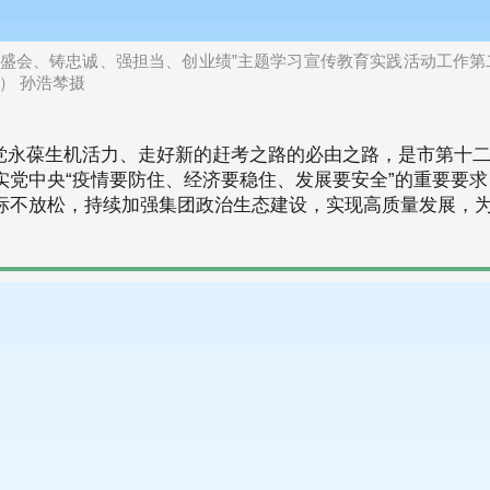
盛会、铸忠诚、强担当、创业绩”主题学习宣传教育实践活动工作第二专
） 孙浩棽摄
党永葆生机活力、走好新的赶考之路的必由之路，是市第十
实党中央“疫情要防住、经济要稳住、发展要安全”的重要要
标不放松，持续加强集团政治生态建设，实现高质量发展，