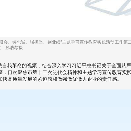
盛会、铸忠诚、强担当、创业绩”主题学习宣传教育实践活动工作第二专
） 孙浩棽摄
关自我革命的视频，
结合深入学习习近平总书记关于全面
从
获，
再次聚焦市第十二次党代会精神和主题学习宣传教育实
加快高质量发展的紧迫感和做强做优做大企业的责任感。