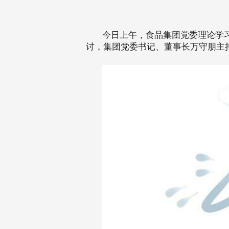
今日上午，食品集团党委理论学
讨，集团党委书记、董事长万守朋主