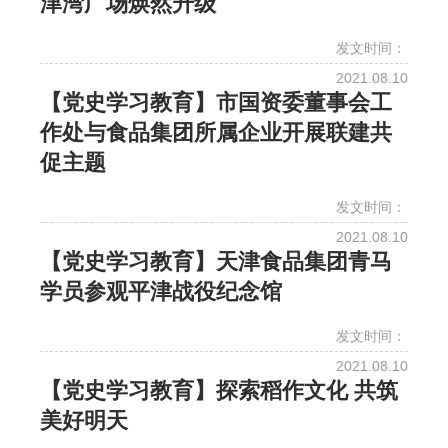
津湾广场焕然升级
发文时间：
2021.08.10
【党史学习教育】市国资委董事会工
作处与食品集团所属企业开展联建共
促主题
发文时间：
2021.08.10
【党史学习教育】天津食品集团青马
学员参观平津战役纪念馆
发文时间：
2021.08.10
【党史学习教育】探索稻作文化 共筑
美好明天