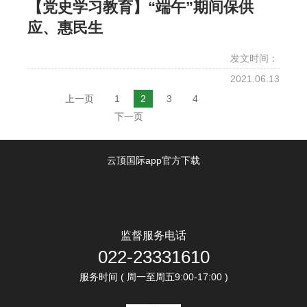
【党史学习教育】“端午”期间保供
应、惠民生
发文时间：
2021.06.13
上一页
1
2
3
4
下一页
云顶国际app官方下载
监督服务电话
022-23331610
服务时间 ( 周一至周五9:00-17:00 )