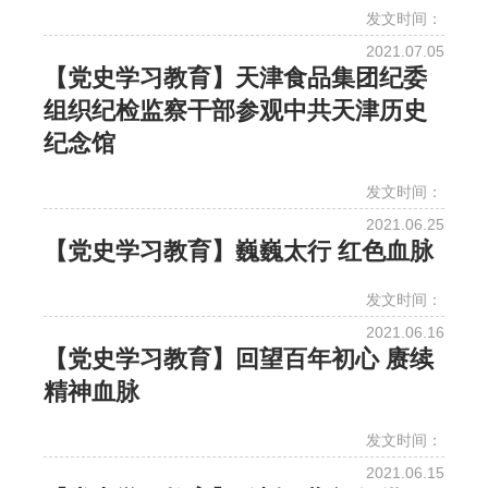
发文时间：
2021.07.05
【党史学习教育】天津食品集团纪委
组织纪检监察干部参观中共天津历史
纪念馆
发文时间：
2021.06.25
【党史学习教育】巍巍太行 红色血脉
发文时间：
2021.06.16
【党史学习教育】回望百年初心 赓续
精神血脉
发文时间：
2021.06.15