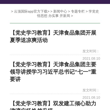
>
云顶国际app官方下载
> >
新闻中心
>
专题专栏
>
学党史
悟思想 办实事 开新局
>
【党史学习教育】天津食品集团开展
夏季送凉爽活动
发文时间：
2021.08.10
【党史学习教育】天津食品集团主要
领导讲授学习习近平总书记“七一”重
要讲
发文时间：
2021.08.10
【党史学习教育】双发建工倾心助力