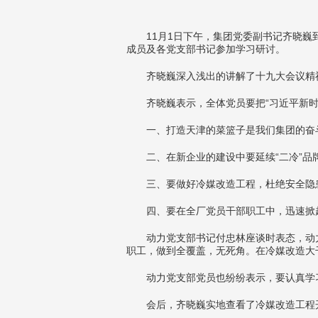
11月1日下午，集团党委副书记齐晓
成员及各党支部书记参加学习研讨。
齐晓巍深入浅出的讲解了十九大会议精
齐晓巍表示，
全体党员要把“习近平新
一、打造天津的菜篮子是我们集团的奋
二、在新企业的建设中要延续“二冷”品
三、要做好冷媒改造工程，杜绝安全隐
四、要在全厂党员干部职工中，迅速掀
动力党支部书记付忠林座谈时表态，动
职工，做到全覆盖，无死角。在冷媒改造大
动力党支部党员也纷纷表示，要认真学
会后，齐晓巍实地查看了冷媒改造工程