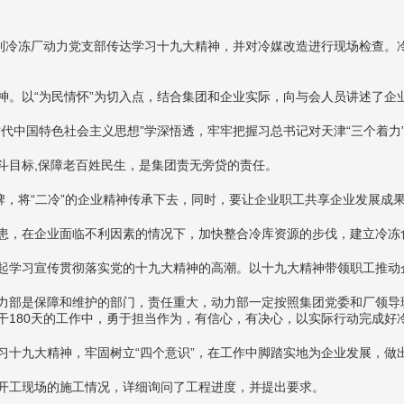
巍到冷冻厂动力党支部传达学习十九大精神，并对冷媒改造进行现场检查。
神。以“为民情怀”为切入点，结合集团和企业实际，向与会人员讲述了企
时代中国特色社会主义思想”学深悟透，牢牢把握习总书记对天津“三个着力
斗目标,保障老百姓民生，是集团责无旁贷的责任。
牌，将“二冷”的企业精神传承下去，同时，要让企业职工共享企业发展成
患，在企业面临不利因素的情况下，加快整合冷库资源的步伐，建立冷冻
起学习宣传贯彻落实党的十九大精神的高潮。以十九大精神带领职工推动
力部是保障和维护的部门，责任重大，动力部一定按照集团党委和厂领导
干180天的工作中，勇于担当作为，有信心，有决心，以实际行动完成好
习十九大精神，牢固树立“四个意识”，在工作中脚踏实地为企业发展，做
开工现场的施工情况，详细询问了工程进度，并提出要求。