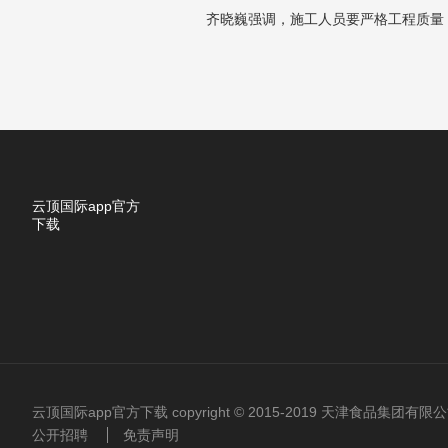
齐晓巍强调，施工人员要严格工程质量
云顶国际app官方
下载
云顶国际app官方下载 copyright © 2015-2019 天津食品集团
公开招聘
免责声明