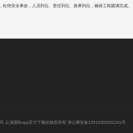
，杜绝安全事故，人员到位、责任到位、效果到位，确保工程圆满完成。
有限公司 云顶国际app官方下载的版权所有 津公网安备12010302001241号