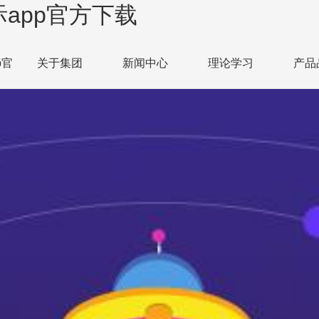
app官方下载
p官
关于集团
新闻中心
理论学习
产品