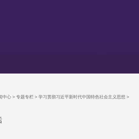
闻中心
>
专题专栏
>
学习贯彻习近平新时代中国特色社会主义思想
>
话