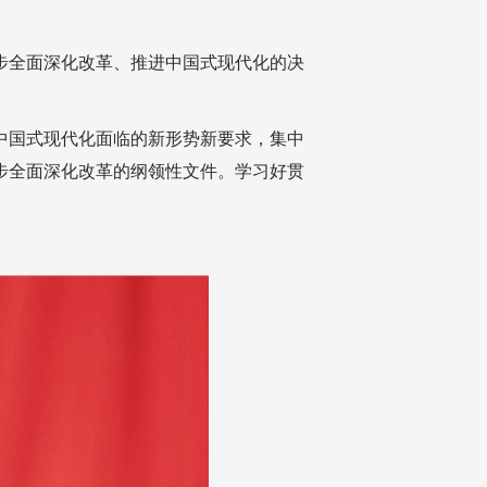
步全面深化改革、推进中国式现代化的决
中国式现代化面临的新形势新要求，集中
步全面深化改革的纲领性文件。学习好贯