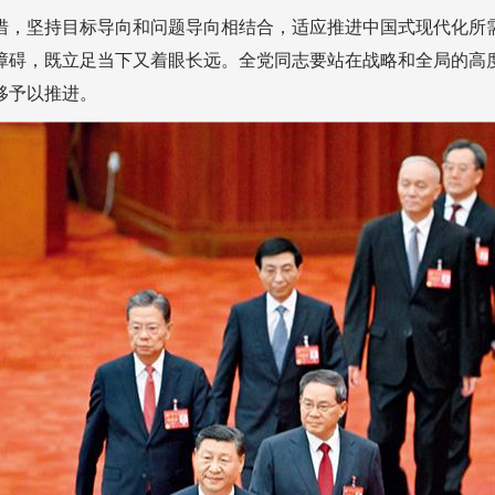
措，坚持目标导向和问题导向相结合，适应推进中国式现代化所
障碍，既立足当下又着眼长远。全党同志要站在战略和全局的高
移予以推进。