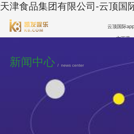
天津食品集团有限公司-云顶国际
云顶国际ap
方下载
新闻中心
/ news center