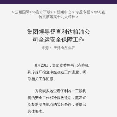
>
云顶国际app官方下载
> >
新闻中心
>
专题专栏
>
学习宣
传贯彻落实十九大精神
>
集团领导督查利达粮油公
司全运安全保障工作
来源： 天津食品集团
8月23日，集团党委副书记齐晓巍
到冷冻厂检查冷媒改造工作进度，听
取相关工作汇报。
齐晓巍实地查看了制冷一工段机
房的安全工作和冷媒改造后，蒸发式
冷凝器安放地点的实际条件，并提出
具体要求。