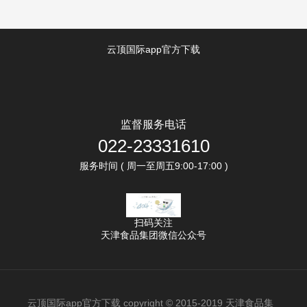
云顶国际app官方下载
监督服务电话
022-23331610
服务时间 ( 周一至周五9:00-17:00 )
扫码关注
天津食品集团微信公众号
云顶国际app官方下载 copyright © 2015-2019 天津食品集