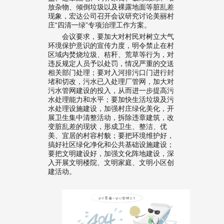
放杂物、倾倒垃圾以及裸露地面等脏乱差
现象，宏达公司召开会议研究讨论美丽村
庄“四清一绿”专项治理工作方案。
会议要求，要加大对村民对树立大气
环境保护意识的宣传力度，明令禁止在村
区域内焚烧垃圾、秸秆、荒草等行为，对
违反规定人员予以处罚，情况严重的交送
相关部门处理；要对入河排污口门进行封
堵和切改，污水已入处理厂管网，加大对
污水管网建设的投入，从而进一步提高污
水处理能力和水平；要加快生活垃圾及污
水处理设施建设，加强村庄绿化美化，开
展卫生集中清整活动，拆除违章建筑，改
变脏乱差的现状，形成卫生、整洁、优
美、宜居的村容村貌；要把环境维护好，
搞好社区绿化净化和公共基础设施建设；
要把文明建设好，加强文化阵地建设，深
入开展文明楼院、文明家庭、文明小区创
建活动。