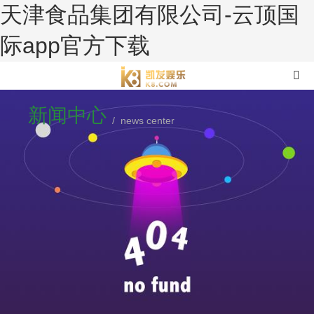
天津食品集团有限公司-云顶国
际app官方下载
新闻中心
/ news center