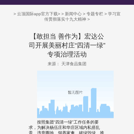
>
云顶国际app官方下载
> >
新闻中心
>
专题专栏
>
学习宣
传贯彻落实十九大精神
>
【敢担当 善作为】宏达公
司开展美丽村庄“四清一绿”
专项治理活动
来源： 天津食品集团
按照集团“四清一绿”工作任务的要
求，为解决杨伍庄和华庄区域内私搭乱
盖、违章圈地、饲养家禽、破绿毁绿、堆