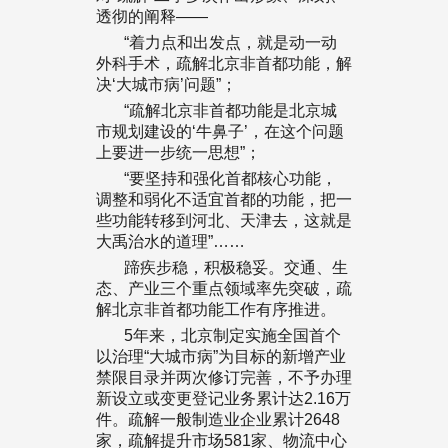
透彻的阐释——
“着力点和出发点，就是动一动
外科手术，疏解北京非首都功能，解
决‘大城市病’问题”；
“疏解北京非首都功能是北京城
市规划建设的‘牛鼻子’，在这个问题
上要进一步统一思想”；
“要坚持和强化首都核心功能，
调整和弱化不适宜首都的功能，把一
些功能转移到河北、天津去，这就是
大禹治水的道理”……
蹄疾步稳，积极稳妥。交通、生
态、产业三个重点领域率先突破，疏
解北京非首都功能工作有序推进。
5年来，北京制定实施全国首个
以治理“大城市病”为目标的新增产业
禁限目录并两次修订完善，不予办理
新设立或变更登记业务累计达2.16万
件。疏解一般制造业企业累计2648
家，疏解提升市场581家、物流中心