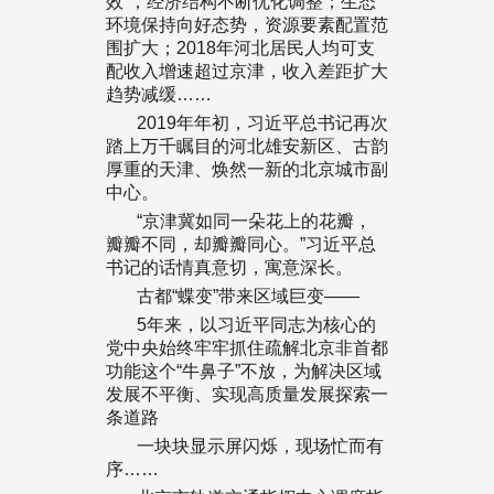
效”，经济结构不断优化调整；生态
环境保持向好态势，资源要素配置范
围扩大；2018年河北居民人均可支
配收入增速超过京津，收入差距扩大
趋势减缓……
2019年年初，习近平总书记再次
踏上万千瞩目的河北雄安新区、古韵
厚重的天津、焕然一新的北京城市副
中心。
“京津冀如同一朵花上的花瓣，
瓣瓣不同，却瓣瓣同心。”习近平总
书记的话情真意切，寓意深长。
古都“蝶变”带来区域巨变——
5年来，以习近平同志为核心的
党中央始终牢牢抓住疏解北京非首都
功能这个“牛鼻子”不放，为解决区域
发展不平衡、实现高质量发展探索一
条道路
一块块显示屏闪烁，现场忙而有
序……