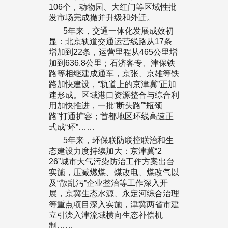
106个，动物园、大红门等区域性批
发市场完成撤并升级和外迁。
5年来，交通一体化发展成效初
显：北京轨道交通运营线路从17条
增加到22条，运营里程从465公里增
加到636.8公里；石济客专、津保铁
路等相继建成通车，京张、京雄等铁
路加快建设，“轨道上的京津冀”正加
速形成。区域港口资源整合与综合利
用加快推进，一批“断头路”“瓶颈
路”打通扩容；首都地区环线高速正
式成“环”……
5年来，环保联防联控联治和生
态建设力度持续加大：京津冀“2
26”城市大气污染防治工作方案出台
实施，压减燃煤、煤改电、煤改气以
及“散乱污”企业整治等工作深入开
展，京冀生态水源、永定河综合治理
等重点项目深入实施，津冀两省市建
立引滦入津流域横向生态补偿机
制……