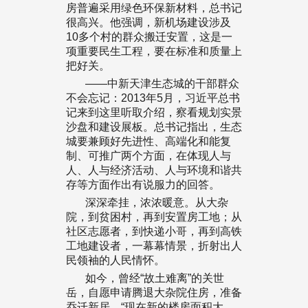
房普遍采用绿色环保新材料，总书记
很高兴。他强调，新机场建设涉及
10多个村的群众搬迁安置，这是一
项重要民生工程，要在标准和质量上
把好关。
——中新天津生态城的干部群众
不会忘记：2013年5月，习近平总书
记来到这里听取介绍，察看规划实景
沙盘和建设展板。总书记指出，生态
城要兼顾好先进性、高端化和能复
制、可推广两个方面，在体现人与
人、人与经济活动、人与环境和谐共
存等方面作出有说服力的回答。
深深牵挂，浓浓暖意。从大杂
院，到贫困村，再到安置房工地；从
社区志愿者，到快递小哥，再到高铁
工地建设者，一幕幕情景，折射出人
民领袖的人民情怀。
如今，曾经“故土难离”的关世
岳，自愿申请腾退大杂院住房，准备
乔迁新居。“现在新的楼房面积大、