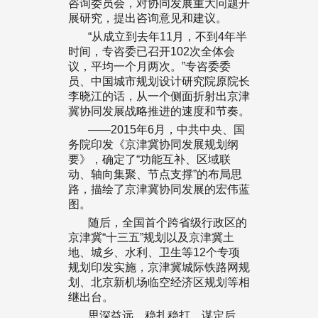
咨询委员会，对协同发展重大问题开
展研究，提出咨询意见和建议。
“从成立到去年11月，不到4年半
时间，专咨委已召开102次全体会
议，平均一个月两次。”专咨委委
员、中国城市规划设计研究院原院长
李晓江的话，从一个侧面折射出京津
冀协同发展战略推进的速度和节奏。
——2015年6月，中共中央、国
务院印发《京津冀协同发展规划纲
要》，确定了“功能互补、区域联
动、轴向集聚、节点支撑”的布局思
路，描绘了京津冀协同发展的宏伟蓝
图。
随后，全国首个跨省级行政区的
京津冀“十三五”规划以及京津冀土
地、城乡、水利、卫生等12个专项
规划印发实施，京津冀城际铁路网规
划、北京新机场临空经济区规划等相
继出台。
思深益远，稳扎稳打，谋定后