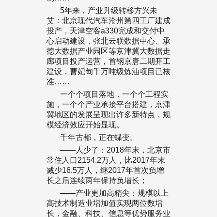
5年来，产业升级转移方兴未
艾：北京现代汽车沧州第四工厂建成
投产，天津空客a330完成和交付中
心启动建设，张北云联数据中心、承
德大数据产业园区等京津冀大数据走
廊项目投产运营，首钢京唐二期开工
建设，曹妃甸千万吨级炼油项目已核
准……
一个个项目落地，一个个工程实
施，一个个产业承接平台搭建，京津
冀地区的发展呈现出许多新特点，规
模经济效应开始显现。
千年古都，正在蝶变。
——人少了：2018年末，北京市
常住人口2154.2万人，比2017年末
减少16.5万人，继2017年首次负增
长之后连续两年保持负增长；
——产业更加高精尖：规模以上
高技术制造业增加值实现两位数增
长，金融、科技、信息等优势服务业