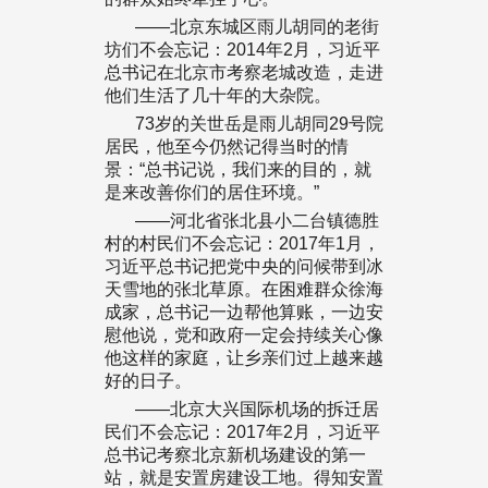
——北京东城区雨儿胡同的老街
坊们不会忘记：2014年2月，习近平
总书记在北京市考察老城改造，走进
他们生活了几十年的大杂院。
73岁的关世岳是雨儿胡同29号院
居民，他至今仍然记得当时的情
景：“总书记说，我们来的目的，就
是来改善你们的居住环境。”
——河北省张北县小二台镇德胜
村的村民们不会忘记：2017年1月，
习近平总书记把党中央的问候带到冰
天雪地的张北草原。在困难群众徐海
成家，总书记一边帮他算账，一边安
慰他说，党和政府一定会持续关心像
他这样的家庭，让乡亲们过上越来越
好的日子。
——北京大兴国际机场的拆迁居
民们不会忘记：2017年2月，习近平
总书记考察北京新机场建设的第一
站，就是安置房建设工地。得知安置