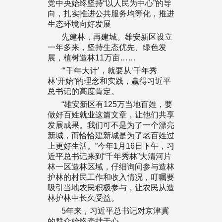
党中央始终坚持“以人民为中心”的导
向，扎实推进公共服务均等化，推进
生态环境向好发展
先建林，再建城。雄安新区设立
一年多来，坚持生态优先、绿色发
展，植树造林11万亩……
“‘千年大计’，就要从‘千年秀
林’开始”的理念和实践，赢得习近平
总书记的高度肯定。
“雄安新区有125万当地百姓，要
做好百姓就业这篇文章，让他们共享
发展成果。我们可不是为了一个漂亮
新城，而恰恰建新城是为了老百姓过
上更好生活。”今年1月16日下午，习
近平总书记来到“千年秀林”大清河片
林一区造林区域，仔细询问参与造林
护林的村民工作和收入情况，叮嘱要
吸引当地农民积极参与，让农民从造
林护林中长久受益。
5年来，习近平总书记对京津冀
的群众始终牵挂于心。