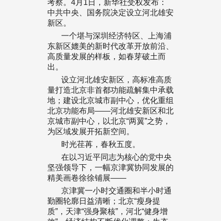
考察。4月1日，新华社受权发布：
中共中央、国务院决定设立河北雄安
新区。
一个堪与深圳经济特区、上海浦
东新区媲美的新时代改革开放前沿、
高质量发展的样板，如春芽破土而
出。
设立河北雄安新区，高标准高质
量打造北京非首都功能疏解集中承载
地；建设北京城市副中心，优化重组
北京功能布局——河北雄安新区和北
京城市副中心，以北京“两翼”之势，
为区域发展开拓新空间。
时光荏苒，春秋五度。
在以习近平同志为核心的党中央
坚强领导下，一幅京津冀协同发展的
精美画卷徐徐铺展——
京津冀一小时交通圈和半小时通
勤圈轮廓日益清晰；北京“瘦身提
质”，天津“强身聚核”，河北“健身增