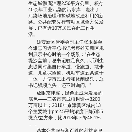
生态城彻底治理2.56平方公里、积存
40余年工业污染的污水库，走出了
污染场地治理和盐碱地改造利用的新
路。公共配套先行带动区域全方位发
展，已有近10万居民在此工作生
活。
雄安新区管委会副主任张玉鑫至
今难忘习近平总书记考察雄安新区规
划展示中心时的一个场景：“在生态
堤沙盘前，总书记驻足良久，听到生
态堤同时集自行车道、慢跑道、散步
道、儿童探险道、机动车道五条道于
一体，方便市民出行和休闲娱乐，总
书记频频点头，还不时询问。”
放眼京津冀，绿色正成为发展的
底色——三省市完成植树造林3200
万亩以上；2018年京津冀区域内13
个主要城市pm2.5平均浓度下降到55
微克/立方米，比2013年下降48.1%
……
基本公共服务和百姓的利益息息