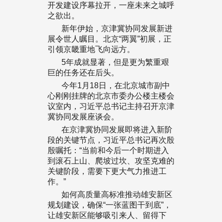
开发建设序幕拉开，一座未来之城呼
之欲出。
新年伊始，京津冀协同发展新进
展令世人瞩目。北京“两翼”初展，正
引领京畿重地飞向远方。
5年成就显著，但是更为繁重艰
巨的任务还在后头。
今年1月18日，在北京城市副中
心刚刚挂牌的北京市委办公楼主楼会
议室内，习近平总书记主持召开京津
冀协同发展座谈会。
在京津冀协同发展即将进入新阶
段的关键节点，习近平总书记再次殷
殷嘱托：“当前和今后一个时期进入
到滚石上山、爬坡过坎、攻坚克难的
关键阶段，需要下更大气力推进工
作。”
如何高质量高标准推动雄安新区
规划建设，确保“一张蓝图干到底”，
让雄安新区能够吸引来人、留得下