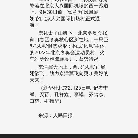
降落在北京大兴国际机场的西一跑道
上。9月30日前，寓意为“凤凰展
翅”的北京大兴国际机场将正式通
航；
崇礼太子山脚下，北京冬奥会张
家口赛区冬奥核心区所在地，一只巨
型“凤凰”悄然成形：构成“凤凰”主体
的2022年北京冬奥会运动员村、火
车站等设施迤逦展开，蓄势待起。
京津冀大地上，两只“凤凰”正展
翅欲飞，助力京津冀飞向更加美好的
未来！
（新华社北京2月25日电 记者李
斌、安蓓、孔祥鑫、李鲲、齐雷杰、
白林、毛振华）
来源：人民日报