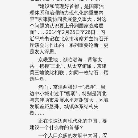
“建设和管理好首都，是国家治
理体系和治理能力现代化的重要内
容”“京津冀协同发展意义重大，对这
个问题的认识要上升到国家战略层
面”……2014年2月25日至26日，习
近平总书记在北京市考察并主持召开
座谈会时作出的一系列重要论断，更
是发人深思。
京畿重地，濒临渤海，背靠太
岳，携揽“三北”，从太空俯瞰，京津
冀三地彼此相联，如同一枚钻石，熠
熠生辉。
然而，京津两极过于“肥胖”，周
边中小城市过于“瘦弱”，特别是河北
与京津两市发展水平差距较大，区域
发展差距悬殊、城镇体系结构失
衡……
正在快速迈向现代化的中国，要
建设一个什么样的首都？
一个人口众多的发展中大国，应