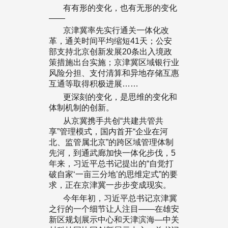
有有形的变化，也有无形的变化
——
京津冀率先实行通关一体化改
革，通关时间平均缩短41天；公安
部支持北京创新发展20条出入境政
策措施出台实施；京津冀区域银行业
风险分担、支付清算和异地存储互惠
互通等取得积极进展……
更深刻的变化，是思维的变化和
体制机制的创新。
从京冀携手共创“共建共管共
享”管理模式，国内首开“企业在河
北、监管属北京”的跨区域管理体制
先河，到通武廊加快一体化步伐，5
年来，习近平总书记提出的“自觉打
破自家‘一亩三分地’的思维定式”的要
求，正在京津冀一步步变成现实。
今年年初，习近平总书记京津冀
之行的一个细节让人注目——在雄安
新区规划展示中心和天津滨海—中关