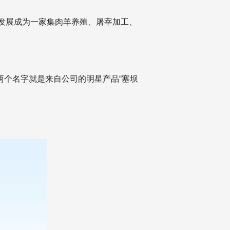
已发展成为一家集肉羊养殖、屠宰加工、
这两个名字就是来自公司的明星产品“塞坝