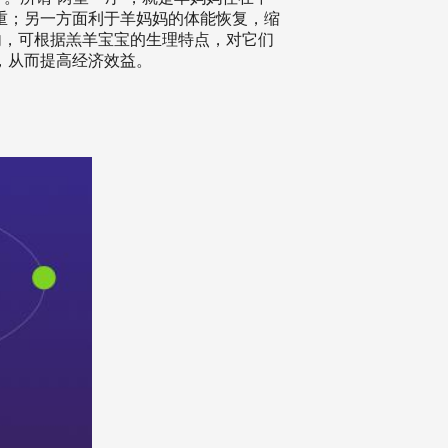
重；另一方面利于羊妈妈的体能恢复，缩
内，可根据羔羊宝宝的生理特点，对它们
，从而提高经济效益。