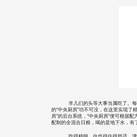
羊儿们的头等大事当属吃了。每
的“中央厨房”功不可没，在这里实现了
房”的后台系统，“中央厨房”便可根据
配制的全混合日粮，喝的是地下水，有
吃得精细，住也得住得舒适。津