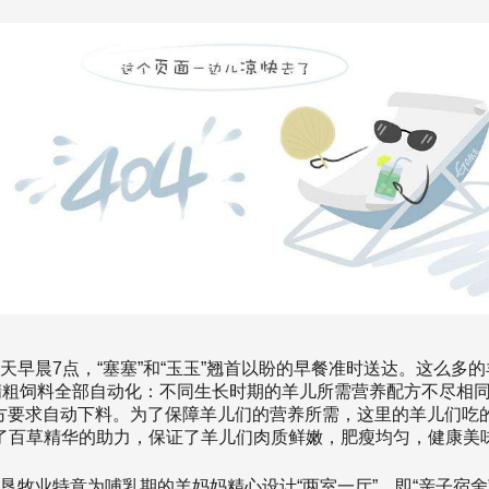
天早晨7点，“塞塞”和“玉玉”翘首以盼的早餐准时送达。这么多
精粗饲料全部自动化：不同生长时期的羊儿所需营养配方不尽相同
配方要求自动下料。为了保障羊儿们的营养所需，这里的羊儿们
了百草精华的助力，保证了羊儿们肉质鲜嫩，肥瘦均匀，健康美
垦牧业特意为哺乳期的羊妈妈精心设计“两室一厅”，即“亲子宿舍