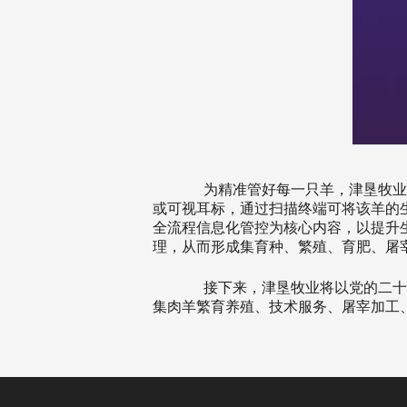
为精准管好每一只羊，津垦牧业
或可视耳标，通过扫描终端可将该羊的
全流程信息化管控为核心内容，以提升
理，从而形成集育种、繁殖、育肥、屠
接下来，津垦牧业将以党的二十
集肉羊繁育养殖、技术服务、屠宰加工