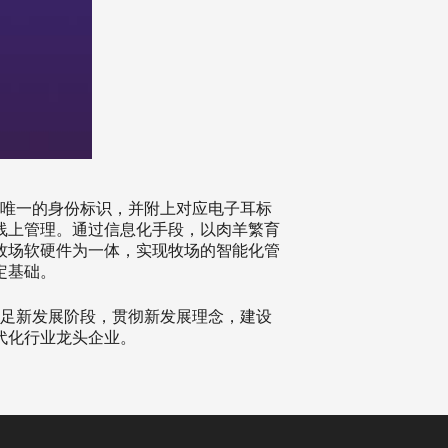
唯一的身份标识，并附上对应电子耳标
线上管理。通过信息化手段，以肉羊繁育
牧场软硬件为一体，实现牧场的智能化管
定基础。
足新发展阶段，贯彻新发展理念，建设
代化行业龙头企业。