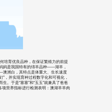
何培育优良品种，在保证繁殖力的前提
的妈妈是我国特有的绵羊品种——湖羊，
——澳洲白，其特点是体重大、生长速度
钉”，并实现育种过程数字化和可视化，
生。于是“塞塞”和“玉玉”就兼具了爸爸
各项营养指标进行检测表明：澳湖羊羊肉