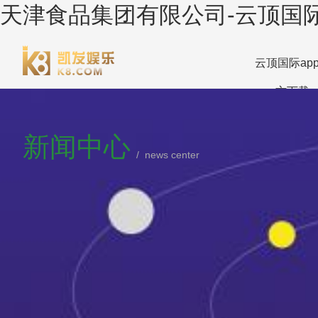
天津食品集团有限公司-云顶国际
云顶国际ap
方下载
新闻中心
/ news center