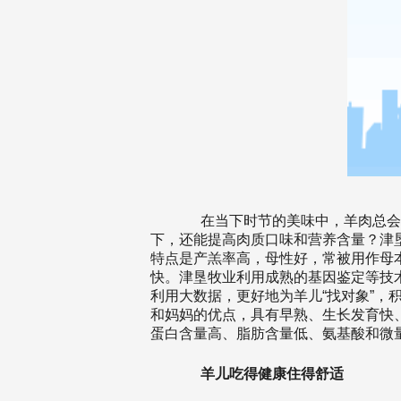
在当下时节的美味中，羊肉总会
下，还能提高肉质口味和营养含量？津垦
特点是产羔率高，母性好，常被用作母本
快。津垦牧业利用成熟的基因鉴定等技
利用大数据，更好地为羊儿“找对象”，积
和妈妈的优点，具有早熟、生长发育快
蛋白含量高、脂肪含量低、氨基酸和微
羊儿吃得健康住得舒适