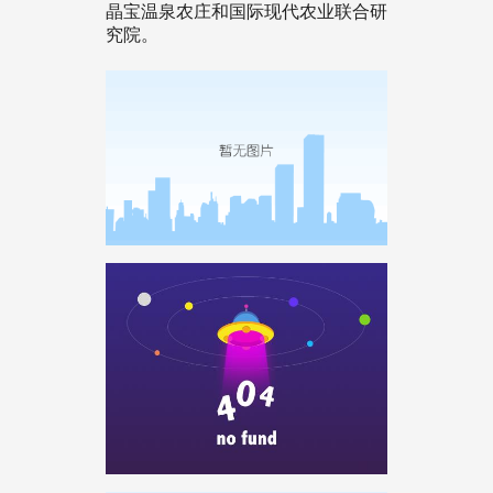
晶宝温泉农庄和国际现代农业联合研
究院。