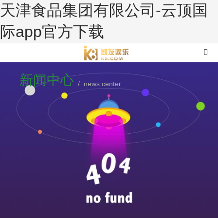
天津食品集团有限公司-云顶国
际app官方下载
新闻中心
/ news center