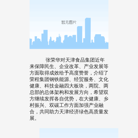
张荣华对天津食品集团近年
来保障民生、企业改革、产业发展等
方面取得成效给予高度赞誉，介绍了
荣程集团钢铁能源、经贸服务、文化
健康、科技金融四大板块，两院、两
总部的总体架构和发展方向，希望双
方继续发挥各自优势，在大健康、乡
村振兴、双碳工作方面加强产业融
合，共同助力天津经济绿色高质量发
展。