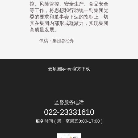
控、风险管控、安全生产、食品安全
等工作，将思想和行动统一到集团党
委的要求和董事会下达的指标上，切
实在集团内部形成凝聚力，实现集团
高质量发展。
供稿：集团总经办
云顶国际app官方下载
监督服务电话
022-23331610
服务时间 ( 周一至周五9:00-17:00 )