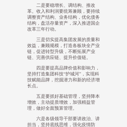
二是要稳增长、调结构、推改
革。收入和利润要统筹兼顾，要持续
调整资产结构、业务结构，优化债务
结构，盘活存量资产，深入推进国企
改革三年行动。
三是切实提高集团发展的质量和
效益，兼顾规模，打造各板块全产业
链，促进转型升级，不断拓展产业
链、完善供应链、提升价值
链。
四是要提高品牌价值和影响力，
坚持打造集团科技“护城河”，实现科
技赋能品牌，挖掘潜力和新的经济增
长
点。
五是要抓好基
础管理，坚持降本
增效，主动提质增效，加强精益管
理，做好全面预算管理。
六是各级领导干部要讲政治、讲
担当，坚持底线思维，强化疫情防