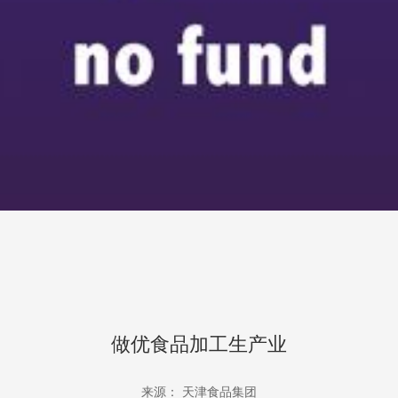
做优食品加工生产业
来源： 天津食品集团