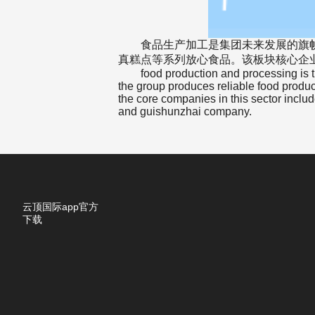
食品生产加工是集团未来发展的旗帜
真糕点等系列放心食品。该板块核心企
food production and processing is the 
the group produces reliable food produc
the core companies in this sector include l
and guishunzhai company.
云顶国际app官方
下载