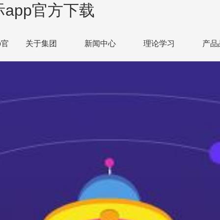
app官方下载
p官
关于集团
新闻中心
理论学习
产品