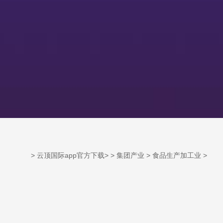
>
云顶国际app官方下载
> >
集团产业
>
食品生产加工业
>